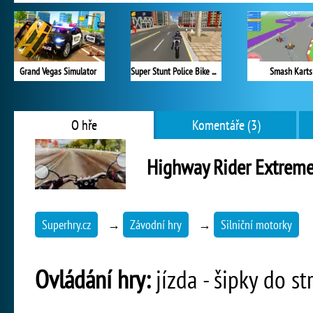
Grand Vegas Simulator
Super Stunt Police Bike Simulator 3D
Smash Karts
O hře
Komentáře (3)
Highway Rider Extrem
Superhry.cz
→
Závodní hry
→
Silniční motorky
Ovládání hry:
jízda - šipky do st