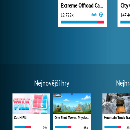
Extreme Offroad Cars 3: Cargo
City
12 722x
147 4
Nejnovější hry
Nejhr
Cut N Fill
One Shot Tower: Physics Destroyer
Mountain Truck Tra
79x
65x
29