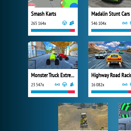
Smash Karts
Madalin Stunt Cars
265 164x
546 104x
Monster Truck Extreme Racing
Highway Road Raci
23 547x
16 082x