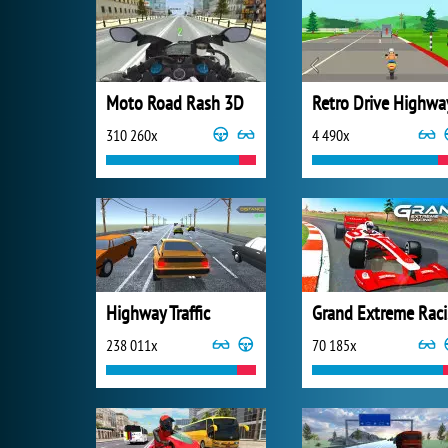
Moto Road Rash 3D
Retro Drive Highwa
310 260x
4 490x
Highway Traffic
G
238 011x
70 185x