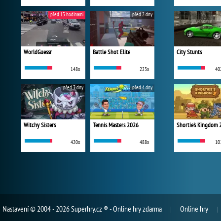
před 13 hodinami
před 2 dny
WorldGuessr
Battle Shot Elite
City Stunts
148x
223x
40
před 3 dny
před 4 dny
Witchy Sisters
Tennis Masters 2026
Shortie's Kingdom 
420x
488x
10
Nastavení
© 2004 - 2026 Superhry.cz ® - Online hry zdarma
Online hry