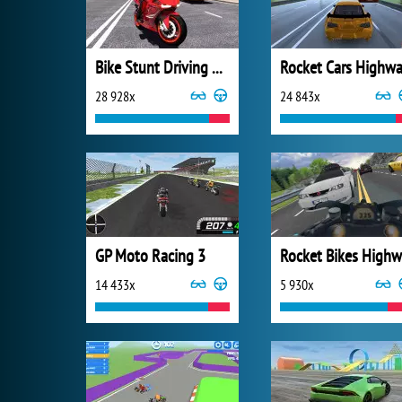
Bike Stunt Driving Simulator 3D
28 928x
24 843x
GP Moto Racing 3
14 433x
5 930x