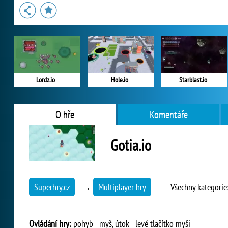
Lordz.io
Hole.io
Starblast.io
O hře
Komentáře
Gotia.io
Superhry.cz
→
Multiplayer hry
Všechny kategorie
Ovládání hry:
pohyb - myš, útok - levé tlačítko myši