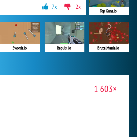
7x
2x
Top Guns.io
Swordz.io
Repuls .io
BrutalMania.io
1 603×