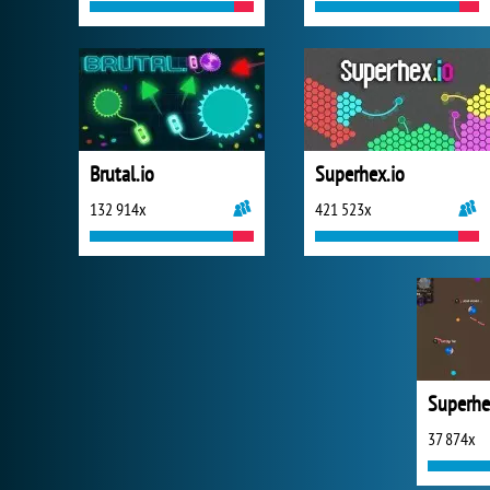
Brutal.io
Superhex.io
132 914x
421 523x
Superhe
37 874x