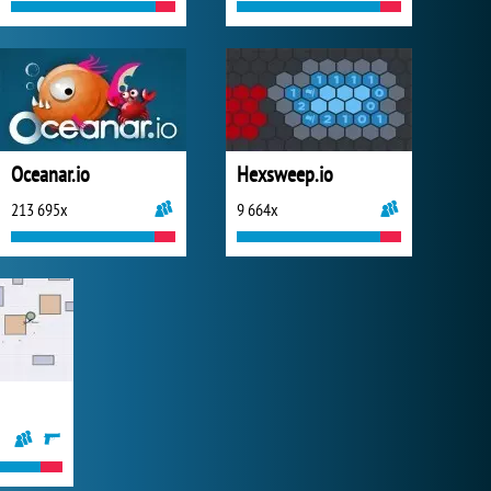
Oceanar.io
Hexsweep.io
213 695x
9 664x