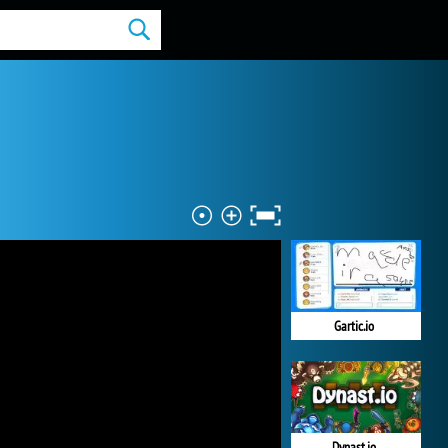
Gartic.io
Dynast.io