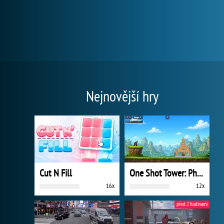
Nejnovější hry
Cut N Fill
One Shot Tower: Physics Destroyer
16x
12x
před 2 hodinami