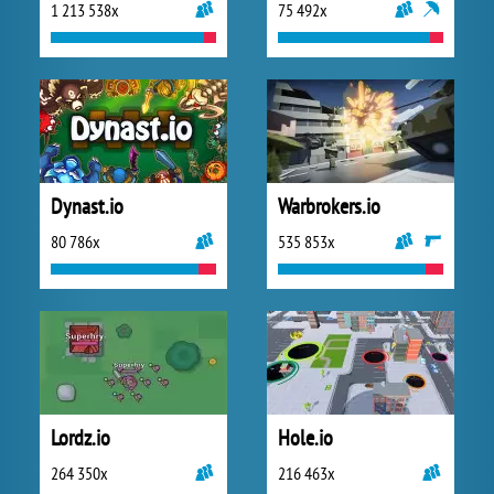
1 213 538x
75 492x
Dynast.io
Warbrokers.io
80 786x
535 853x
Lordz.io
Hole.io
264 350x
216 463x