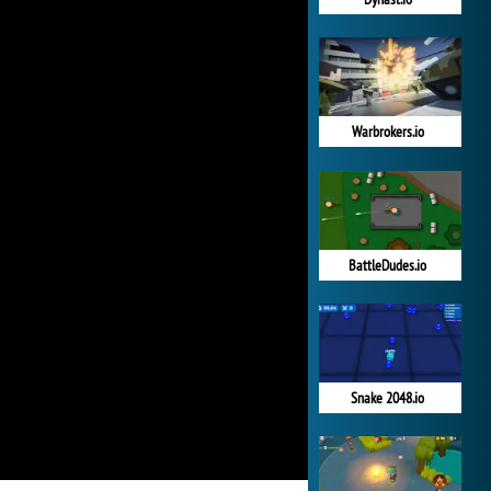
Warbrokers.io
BattleDudes.io
Snake 2048.io