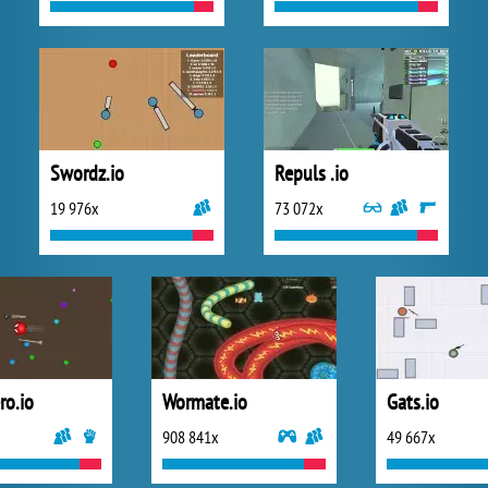
Swordz.io
Repuls .io
19 976x
73 072x
ro.io
Wormate.io
Gats.io
908 841x
49 667x