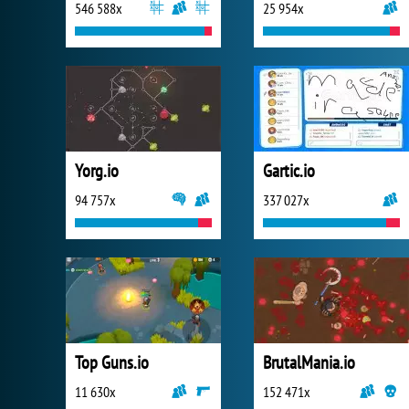
546 588x
25 954x
Yorg.io
Gartic.io
94 757x
337 027x
Top Guns.io
BrutalMania.io
11 630x
152 471x