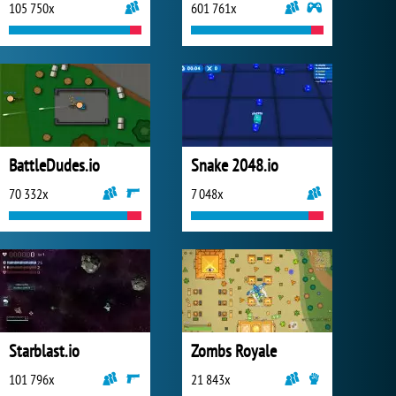
105 750x
601 761x
BattleDudes.io
Snake 2048.io
70 332x
7 048x
Starblast.io
Zombs Royale
101 796x
21 843x