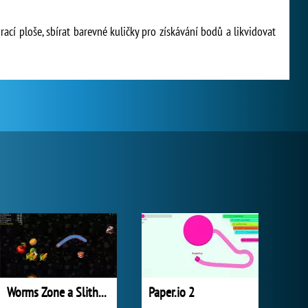
ací ploše, sbírat barevné kuličky pro získávání bodů a likvidovat
Worms Zone a Slithery Snake
Paper.io 2