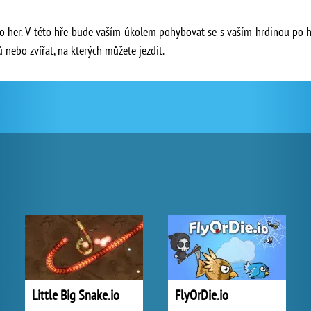
.io her. V této hře bude vaším úkolem pohybovat se s vaším hrdinou po hr
ů nebo zvířat, na kterých můžete jezdit.
Little Big Snake.io
FlyOrDie.io