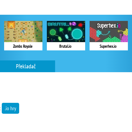
Zombs Royale
Brutal.io
Superhex.io
Překladač
:
.io hry