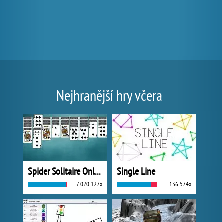
Nejhranější hry včera
Spider Solitaire Online
Single Line
7 020 127x
136 574x