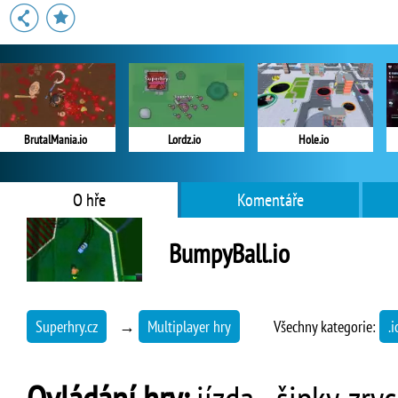
BrutalMania.io
Lordz.io
Hole.io
O hře
Komentáře
BumpyBall.io
Superhry.cz
→
Multiplayer hry
Všechny kategorie:
.