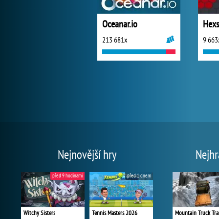
Oceanar.io
Hexs
213 681x
9 663
Nejnovější hry
Nejhr
před 9 hodinami
před 1 dnem
Witchy Sisters
Tennis Masters 2026
Mountain Truck Tra