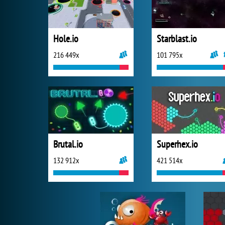
Hole.io
Starblast.io
216 449x
101 795x
Brutal.io
Superhex.io
132 912x
421 514x