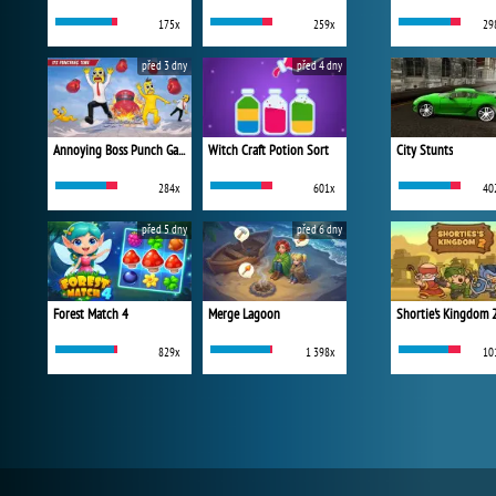
175x
259x
29
před 3 dny
před 4 dny
Annoying Boss Punch Game
Witch Craft Potion Sort
City Stunts
284x
601x
40
před 5 dny
před 6 dny
Forest Match 4
Merge Lagoon
Shortie's Kingdom 
829x
1 398x
10