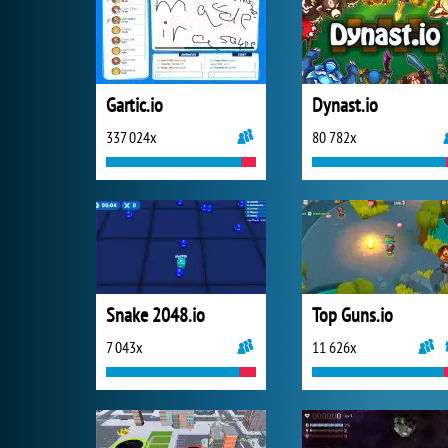
Gartic.io
Dynast.io
337 024x
80 782x
Snake 2048.io
Top Guns.io
7 043x
11 626x