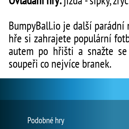
Ovládání hry:
jízda - šipky, zr
BumpyBall.io je další parádní m
hře si zahrajete populární fot
autem po hřišti a snažte se
soupeři co nejvíce branek.
Podobné hry