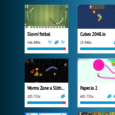
Slovní fotbal
Cubes 2048.io
546 489x
25 948x
Worms Zone a Slithery Snake
Paper.io 2
105 732x
601 731x