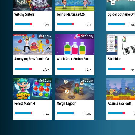
Witchy Sisters
Tennis Masters 2026
Spider Solitaire On
99x
194x
7 01
před 3 dny
před 3 dny
Annoying Boss Punch Game
Witch Craft Potion Sort
Skribbl.io
243x
565x
67
před 5 dny
před 6 dny
Forest Match 4
Merge Lagoon
Adam a Eva: Golf
794x
1 320x
8