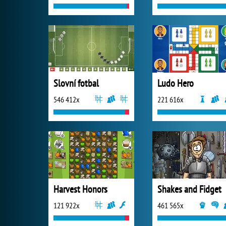
Slovní fotbal
Ludo Hero
546 412x
221 616x
Harvest Honors
Shakes and Fidget
121 922x
461 565x