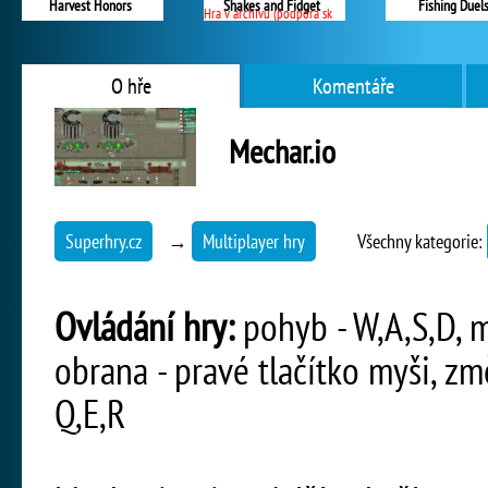
Harvest Honors
Shakes and Fidget
Fishing Duel
Hra v archivu (podpora skončila)
O hře
Komentáře
Mechar.io
Superhry.cz
→
Multiplayer hry
Všechny kategorie:
Ovládání hry:
pohyb - W,A,S,D, mí
obrana - pravé tlačítko myši, změ
Q,E,R