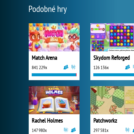
Podobné hry
Match Arena
Skydom Reforged
841 229x
126 136x
Rachel Holmes
Patchworkz
147 980x
297 581x