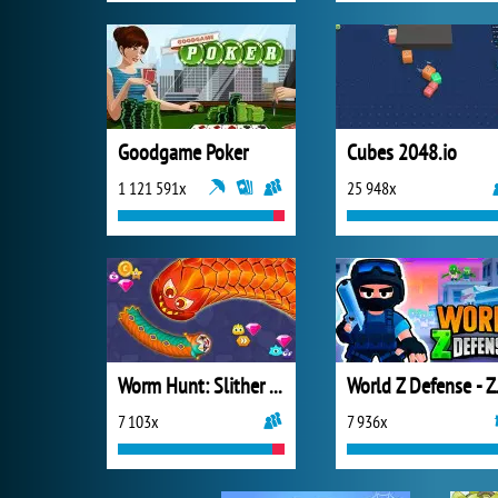
Goodgame Poker
Cubes 2048.io
1 121 591x
25 948x
Worm Hunt: Slither Snake
World Z 
7 103x
7 936x