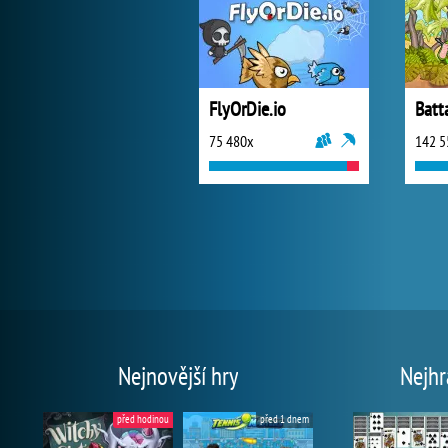
FlyOrDie.io
Batt
75 480x
142 5
Nejnovější hry
Nejhr
před hodinou
před 1 dnem