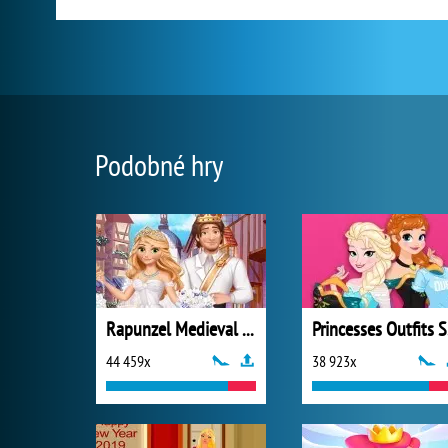
Podobné hry
Rapunzel Medieval Wedding
P
44 459x
38 923x