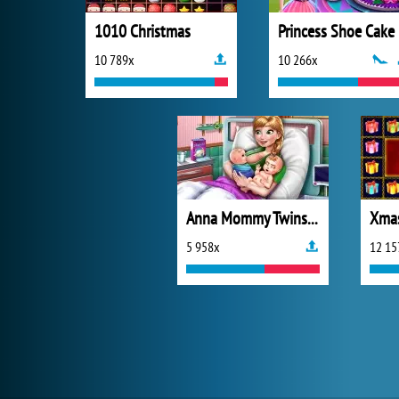
1010 Christmas
Princess Shoe Cake
10 789x
10 266x
Anna Mommy Twins Birth
Xmas
5 958x
12 15