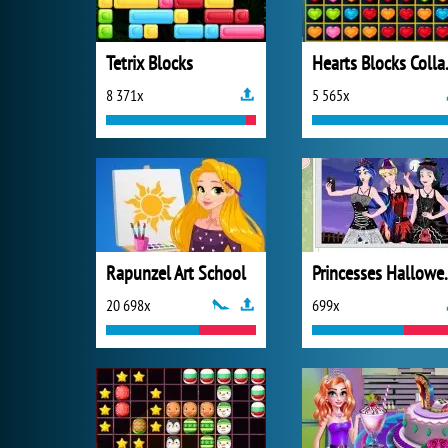
Tetrix Blocks
Heart
8 371x
5 565x
Rapunzel Art School
Princesses
20 698x
699x