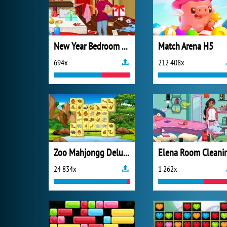
New Year Bedroom Cleaning
Match Arena H5
694x
212 408x
Zoo Mahjongg Deluxe
Elena Room Cleani
24 834x
1 262x