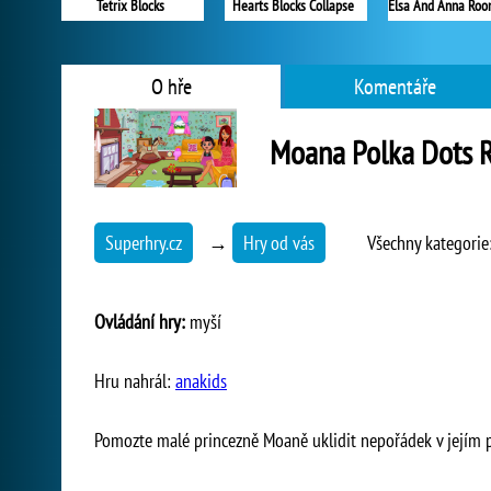
Tetrix Blocks
Hearts Blocks Collapse
O hře
Komentáře
Moana Polka Dots 
Superhry.cz
→
Hry od vás
Všechny kategorie
Ovládání hry:
myší
Hru nahrál:
anakids
Pomozte malé princezně Moaně uklidit nepořádek v jejím p