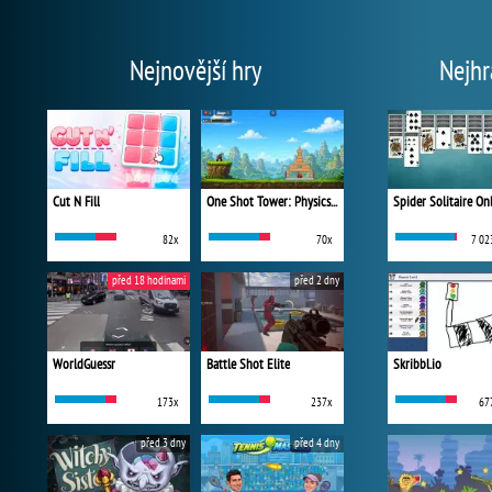
Nejnovější hry
Nejhr
Cut N Fill
One Shot Tower: Physics Destroyer
Spider Solitaire On
82x
70x
7 02
před 18 hodinami
před 2 dny
WorldGuessr
Battle Shot Elite
Skribbl.io
173x
237x
67
před 3 dny
před 4 dny