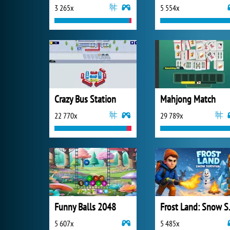
3 265x
5 554x
Crazy Bus Station
Mahjong Match
22 770x
29 789x
Funny Balls 2048
Frost 
5 607x
5 485x