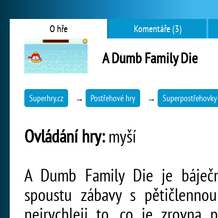
O hře
Komentáře (3)
A Dumb Family Die
Superhry.cz
→
Postřehové hry
→
Superpostřehovky
Ovládání hry:
myší
A Dumb Family Die je báječná
spoustu zábavy s pětičlennou
nejrychleji to, co je zrovna 