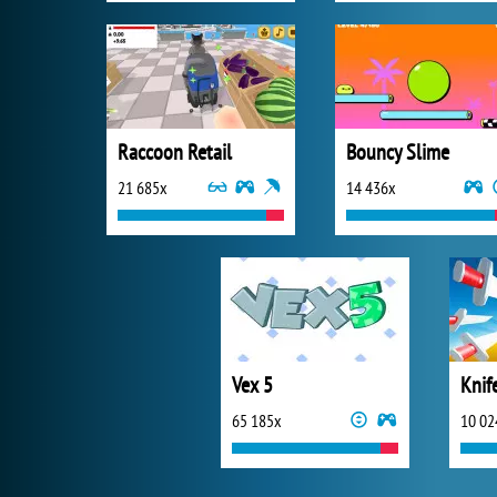
Raccoon Retail
Bouncy Slime
21 685x
14 436x
Vex 5
Knif
65 185x
10 02