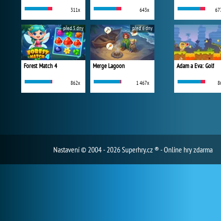
311x
643x
67
před 5 dny
před 6 dny
Forest Match 4
Merge Lagoon
Adam a Eva: Golf
862x
1 467x
8
Nastavení
© 2004 - 2026 Superhry.cz ® - Online hry zdarma