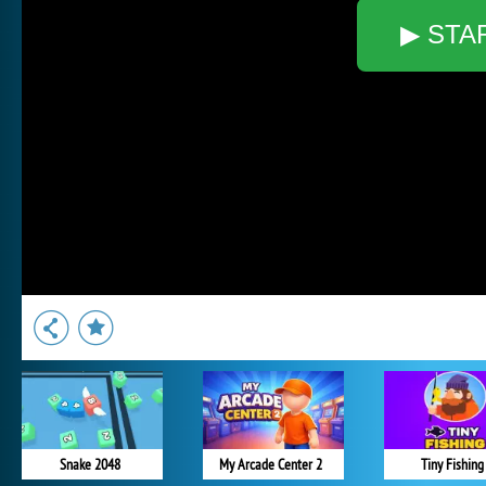
▶ STA
Snake 2048
My Arcade Center 2
Tiny Fishing