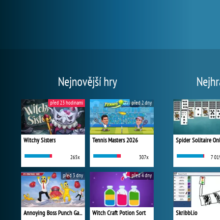
Nejnovější hry
Nejhr
před 23 hodinami
před 2 dny
Witchy Sisters
Tennis Masters 2026
Spider Solitaire On
265x
307x
7 01
před 3 dny
před 4 dny
Annoying Boss Punch Game
Witch Craft Potion Sort
Skribbl.io