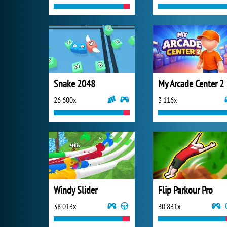
Snake 2048
My Arcade Center 2
26 600x
3 116x
Windy Slider
Flip Parkour Pro
38 013x
30 831x