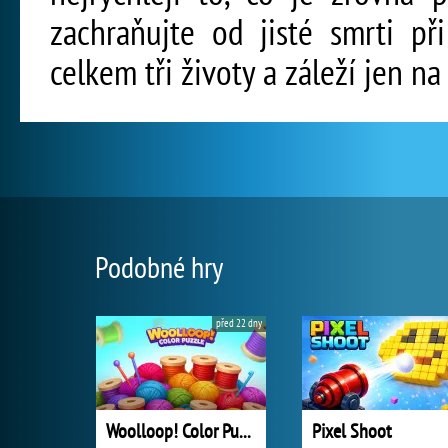
zachraňujte od jisté smrti př
celkem tři životy a záleží jen n
Podobné hry
před 22 dny
Woolloop! Color Puzzle
Pixel Shoot