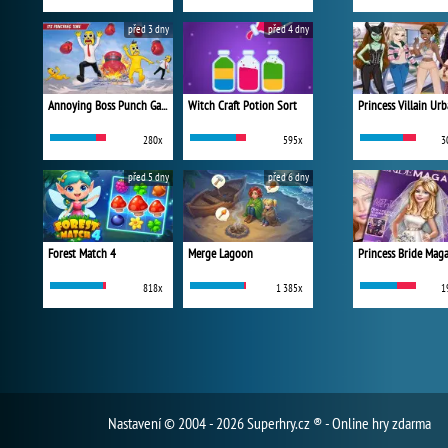
před 3 dny
před 4 dny
Annoying Boss Punch Game
Witch Craft Potion Sort
280x
595x
3
před 5 dny
před 6 dny
Forest Match 4
Merge Lagoon
Princess Bride Mag
818x
1 385x
1
Nastavení
© 2004 - 2026 Superhry.cz ® - Online hry zdarma