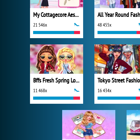
My Cottagecore Aesthetic Look
21 546x
48 455x
Bffs Fresh Spring Look
Tokyo Street Fashi
11 468x
16 434x