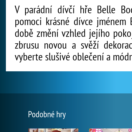
V parádní dívčí hře Belle B
pomoci krásné dívce jménem Be
době změní vzhled jejího pokoj
zbrusu novou a svěží dekorac
vyberte slušivé oblečení a módn
Podobné hry