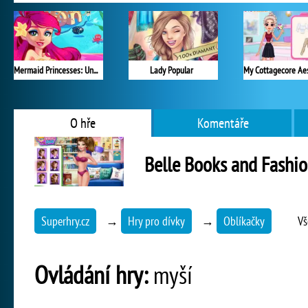
Mermaid Princesses: Underwater Games
Lady Popular
O hře
Komentáře
Belle Books and Fashi
Superhry.cz
→
Hry pro dívky
→
Oblíkačky
Vš
Ovládání hry:
myší