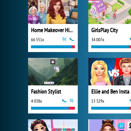
Home Makeover Hidden Object
GirlsPlay City
66 551x
34 007x
Fashion Stylist
Elli
4 038x
13 329x