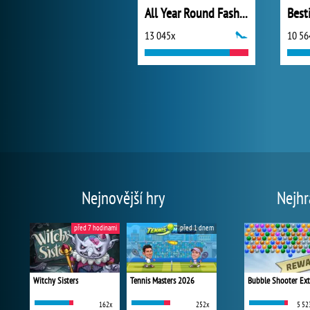
All Year Round Fashion Addict Star
13 045x
10 56
Nejnovější hry
Nejhr
před 7 hodinami
před 1 dnem
Witchy Sisters
Tennis Masters 2026
Bubble Shooter Ex
162x
252x
5 52