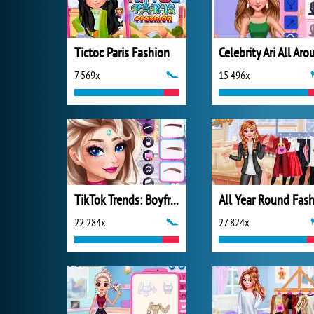
Tictoc Paris Fashion
7 569x
15 496x
TikTok Trends: Boyfriend Fashion
22 284x
27 824x