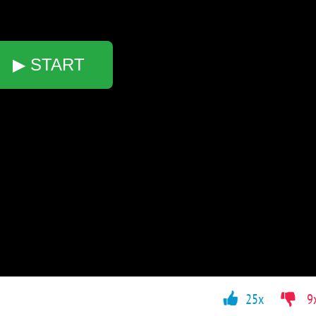
▶ START
25x
9