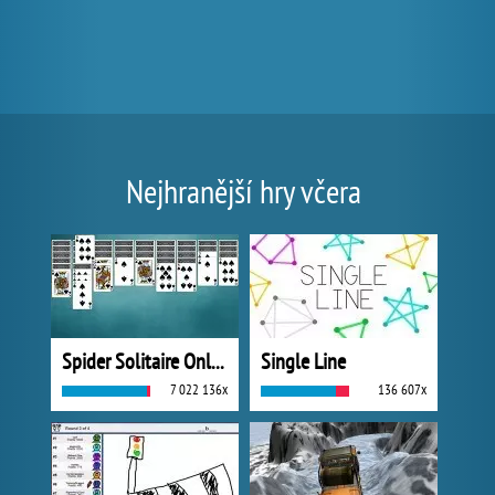
Nejhranější hry včera
Spider Solitaire Online
Single Line
7 022 136x
136 607x