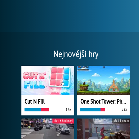
Nejnovější hry
Cut N Fill
One Shot Tower: Physics Destroyer
64x
52x
před 6 hodinami
před 1 dnem