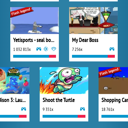
Yetisports - seal bounce
My Dear Boss
1 032 813x
7 256x
Burrito Bison 3: Launcha Libre
Shoot the Turtle
Shopping Car
9 351x
18 761x