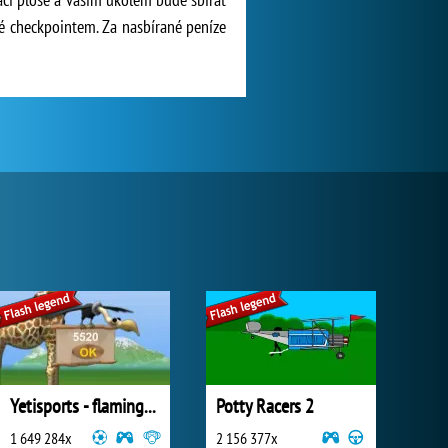
aké checkpointem. Za nasbírané peníze
Yetisports - flamingo drive
Potty Racers 2
1 649 284x
2 156 377x