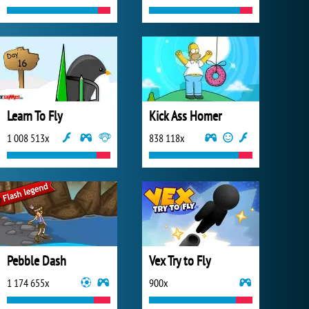
Learn To Fly
Kick Ass Homer
1 008 513x
838 118x
Pebble Dash
Vex Try to Fly
1 174 655x
900x