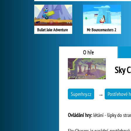
Bullet Jake Adventure
Mr Bouncemasters 2
O hře
Sky C
Superhry.cz
→
Postřehové h
Ovládání hry:
létání - šipky do stra
Sky Chasers je parádní postřehová 