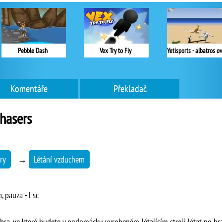
Pebble Dash
Vex Try to Fly
Komentáře
Překladač
hasers
ry
→
Létání vzduchem
n, pauza - Esc
hra, ve které budete v podomácku vyrobeném létajícím stroji létat po hr