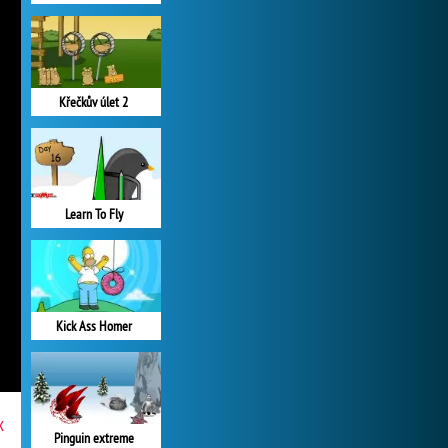
Křečkův úlet 2
Learn To Fly
Kick Ass Homer
x
Pinguin extreme