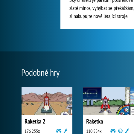
zlaté mince, vyhýbat se překážkám,
si nakupujte nové létající stroje.
Podobné hry
Raketka 2
Raketka
176 255x
110 554x