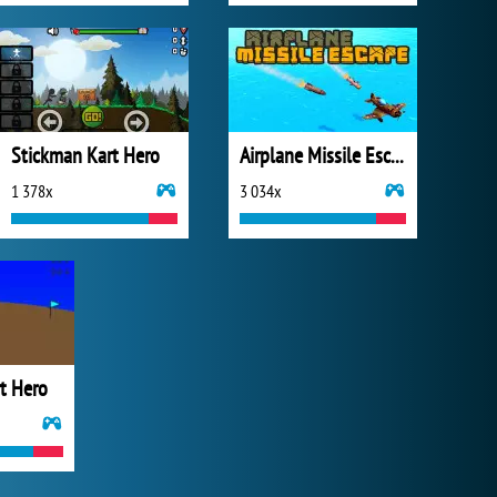
Stickman Kart Hero
Airplane Missile Escape
1 378x
3 034x
t Hero