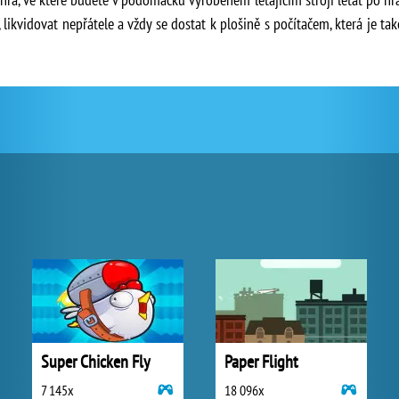
 likvidovat nepřátele a vždy se dostat k plošině s počítačem, která je t
Super Chicken Fly
Paper Flight
7 145x
18 096x