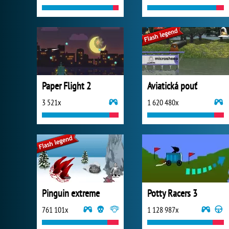
Paper Flight 2
Aviatická pouť
3 521x
1 620 480x
Pinguin extreme
Potty Racers 3
761 101x
1 128 987x