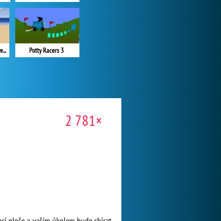
Yetisports - albatros overload
Potty Racers 3
2 781×
ací ploše a vaším úkolem bude sbírat