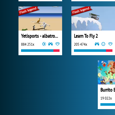
Yetisports - albatros overload
Learn To Fly 2
884 251x
205 474x
19 022x