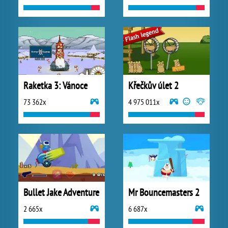
Raketka 3: Vánoce
Křečkův úlet 2
73 362x
4 975 011x
Bullet Jake Adventure
Mr Bouncemasters 2
2 665x
6 687x