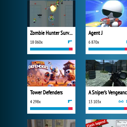
Zombie Hunter Survival
Agent J
18 060x
6 870x
Tower Defenders
A S
4 298x
13 103x