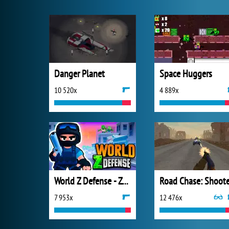
Danger Planet
Space Huggers
10 520x
4 889x
World Z Defense - Zombie Defense
7 953x
12 476x