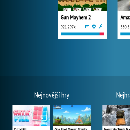
Gun Mayhem 2
921 297x
350 5
Nejnovější hry
Nejhr
Cut N Fill
One Shot Tower: Physics Destroyer
Mountain Truck Tra