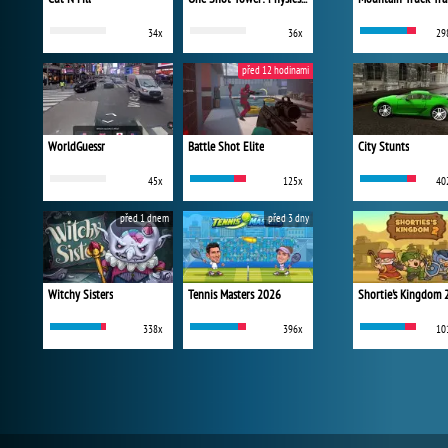
34x
36x
29
před 12 hodinami
WorldGuessr
Battle Shot Elite
City Stunts
45x
125x
40
před 1 dnem
před 3 dny
Witchy Sisters
Tennis Masters 2026
Shortie's Kingdom 
338x
396x
10