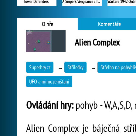
Tower Defenders
A Sniper’s Vengeance : The Story of Linh
O hře
Komentáře
Alien Complex
Superhry.cz
→
Střílečky
→
Střelba na pohybliv
UFO a mimozemšťani
Ovládání hry:
pohyb - W,A,S,D, m
Alien Complex je báječná stří