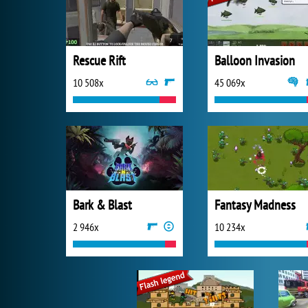
Rescue Rift
Balloon Invasion
10 508x
45 069x
Bark & Blast
Fantasy Madness
2 946x
10 234x