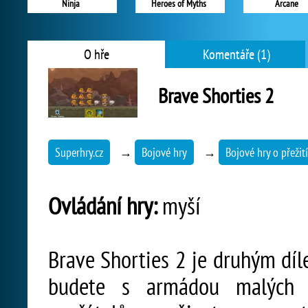
Ninja
Heroes of Myths
Arcane
O hře
Komentáře (1)
Brave Shorties 2
Superhry.cz
→
Bojové hry
→
Bojové hry o přežití
Ovládání hry:
myší
Brave Shorties 2 je druhým díle
budete s armádou malých h