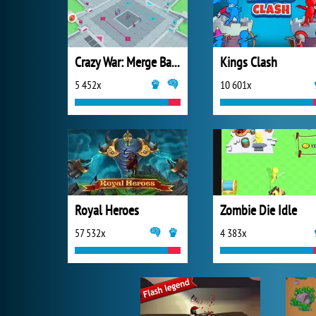
Crazy War: Merge Battle
Kings Clash
5 452x
10 601x
Royal Heroes
Zombie Die Idle
57 532x
4 383x