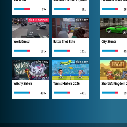
79x
68x
29
před 14 hodinami
před 2 dny
WorldGuessr
Battle Shot Elite
City Stunts
161x
223x
40
před 3 dny
před 4 dny
Witchy Sisters
Tennis Masters 2026
Shortie's Kingdom 
428x
497x
10