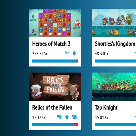
Heroes of Match 3
Shorties’s Kingdom
273 855x
48 330x
Relics of the Fallen
Tap Knight
12 133x
45 012x