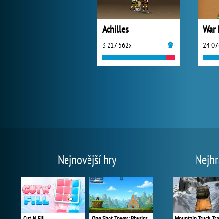
Achilles
War 
3 217 562x
24 07
Nejnovější hry
Nejhr
Cut N Fill
One Shot Tower: Physics Destroyer
Mountain Truck Tra