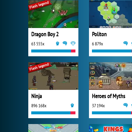
Dragon Boy 2
Politon
63 555x
6 879x
Ninja
Heroes of Myths
896 168x
37 194x