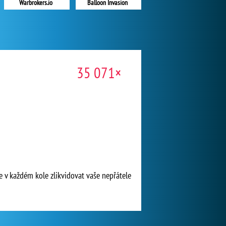
Warbrokers.io
Balloon Invasion
35 071×
e v každém kole zlikvidovat vaše nepřátele