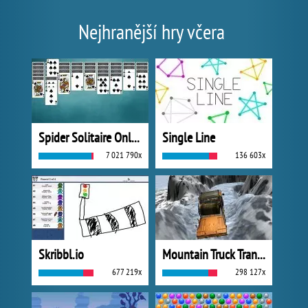
Nejhranější hry včera
Spider Solitaire Online
Single Line
7 021 790x
136 603x
Skribbl.io
Mountain Truck Transport
677 219x
298 127x