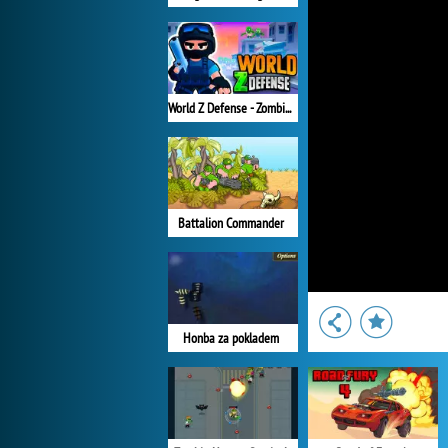
World Z Defense - Zombie Defense
Battalion Commander
Honba za pokladem