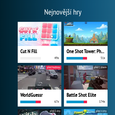
Nejnovější hry
Cut N Fill
One Shot Tower: Physics Destroyer
49x
51x
před hodinou
před 1 dnem
WorldGuessr
Battle Shot Elite
67x
174x
před 3 dny
před 4 dny