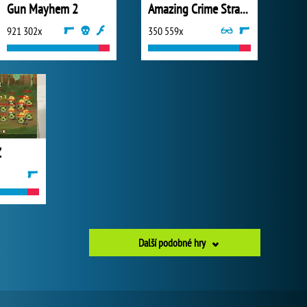
Gun Mayhem 2
Amazing Crime Strange Stickman
921 302x
350 559x
Z
Další podobné hry