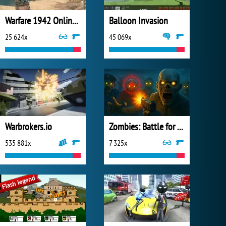
Warfare 1942 Online Shooter
Balloon Invasion
25 624x
45 069x
Warbrokers.io
Zombies: Battle for Survival
535 881x
7 325x