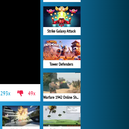
Strike Galaxy Attack
Tower Defenders
293x
49x
Warfare 1942 Online Shooter