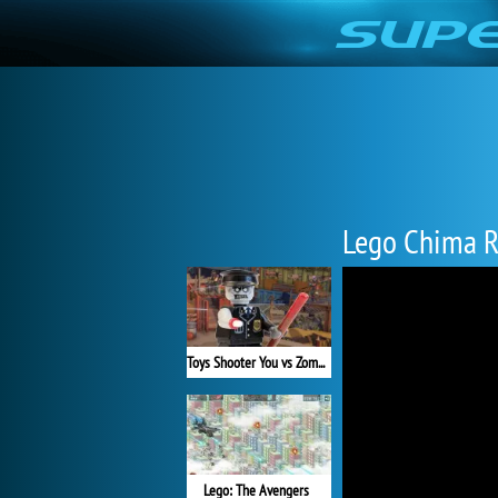
Lego Chima R
Toys Shooter You vs Zombies
Lego: The Avengers