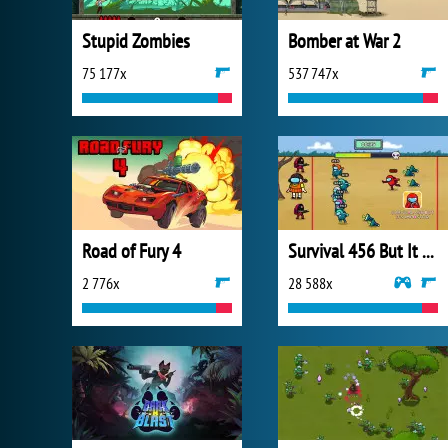
Stupid Zombies
Bomber at War 2
75 177x
537 747x
Road of Fury 4
Survival 456 But It Impostor
2 776x
28 588x