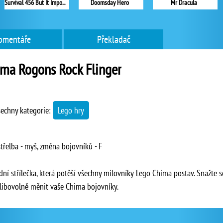
Survival 456 But It Impostor
Doomsday Hero
Mr Dracula
omentáře
Překladač
ma Rogons Rock Flinger
šechny kategorie:
Lego hry
střelba - myš, změna bojovníků - F
ní střílečka, která potěší všechny milovníky Lego Chima postav. Snažte s
 libovolně měnit vaše Chima bojovníky.