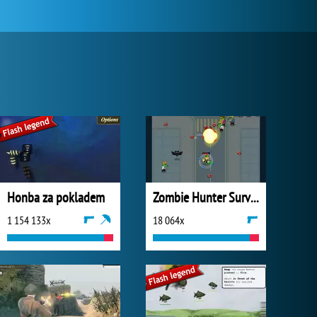
Honba za pokladem
Zombie Hunter Survival
1 154 133x
18 064x