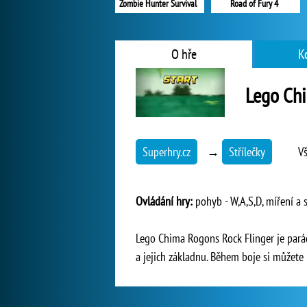
Zombie Hunter Survival
Road of Fury 4
O hře
K
Lego Chi
Superhry.cz
→
Střílečky
V
Ovládání hry:
pohyb - W,A,S,D, míření a 
Lego Chima Rogons Rock Flinger je parád
a jejich základnu. Během boje si můžete