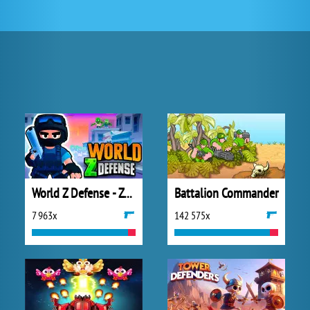
World Z Defense - Zombie Defense
Battalion Commander
7 963x
142 575x