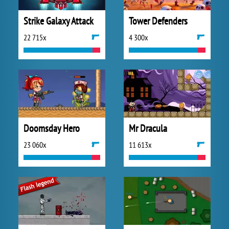
Strike Galaxy Attack
Tower Defenders
22 715x
4 300x
Doomsday Hero
Mr Dracula
23 060x
11 613x