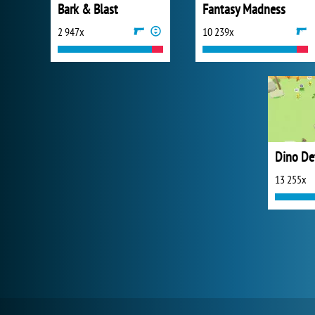
Bark & Blast
Fantasy Madness
2 947x
10 239x
Dino De
13 255x