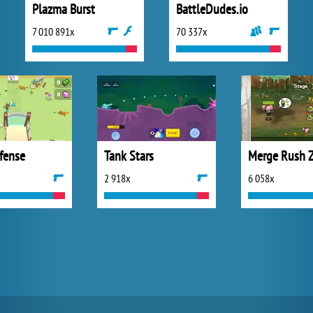
Plazma Burst
BattleDudes.io
7 010 891x
70 337x
fense
Tank Stars
Merge Rush 
2 918x
6 058x