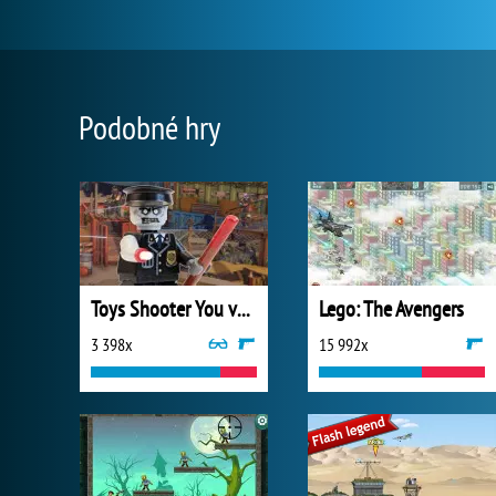
Podobné hry
Toys Shooter You vs Zombies
Lego: The Avengers
3 398x
15 992x