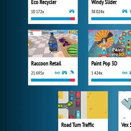
Eco Recycler
Windy Slider
10 172x
38 024x
Raccoon Retail
Paint Pop 3D
21 695x
1 424x
Road Turn Traffic
Vex 