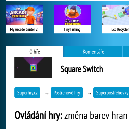
My Arcade Center 2
Tiny Fishing
Eco Recycler
O hře
Komentáře
Square Switch
Superhry.cz
→
Postřehové hry
→
Superpostřehovky
Ovládání hry:
změna barev hran k