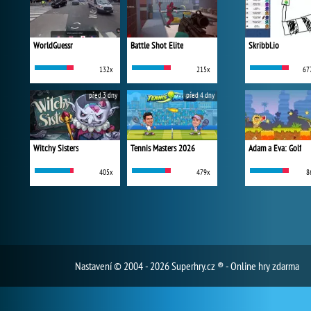
WorldGuessr
Battle Shot Elite
Skribbl.io
132x
215x
67
před 3 dny
před 4 dny
Witchy Sisters
Tennis Masters 2026
Adam a Eva: Golf
405x
479x
8
Nastavení
© 2004 - 2026 Superhry.cz ® - Online hry zdarma