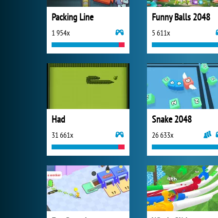
Packing Line
Funny Balls 2048
1 954x
5 611x
Had
Snake 2048
31 661x
26 633x