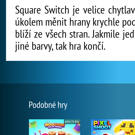
Square Switch je velice chytla
úkolem měnit hrany krychle podl
blíží ze všech stran. Jakmile j
jiné barvy, tak hra končí.
Podobné hry
před 24 dny