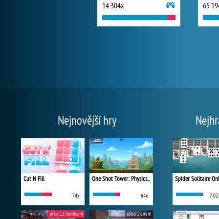
14 304x
65 19
Nejnovější hry
Nejhr
Cut N Fill
One Shot Tower: Physics Destroyer
Spider Solitaire On
74x
64x
7 02
před 11 hodinami
před 1 dnem