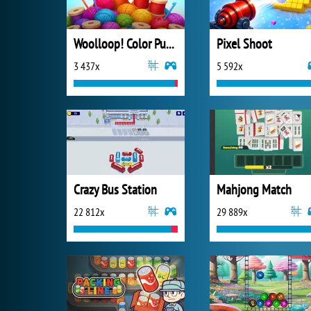
Woolloop! Color Puzzle
Pixel Shoot
3 437x
5 592x
Crazy Bus Station
Mahjong Match
22 812x
29 889x