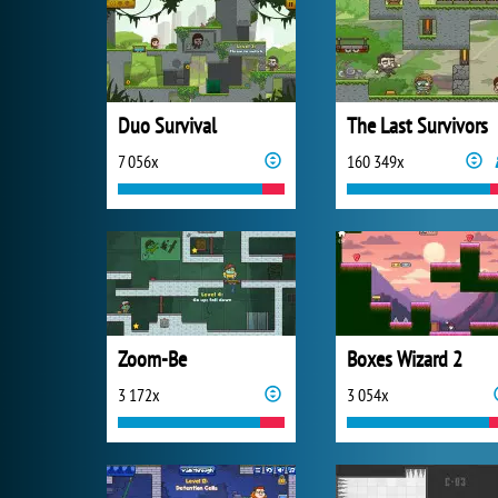
Duo Survival
The Last Survivors
7 056x
160 349x
Zoom-Be
Boxes Wizard 2
3 172x
3 054x