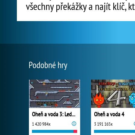
všechny překážky a najít klíč, 
Podobné hry
Oheň a voda 3: Ledový chrám
Oheň a voda 4
1 420 984x
3 191 165x