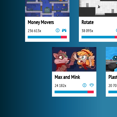
Money Movers
Rotate
236 613x
38 093x
Max and Mink
Plas
24 182x
20 70