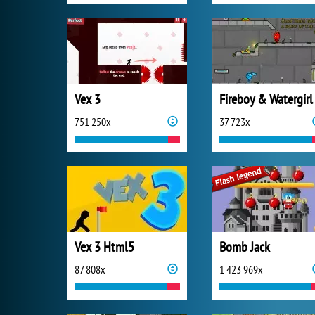
Vex 3
751 250x
37 723x
Vex 3 Html5
Bomb Jack
87 808x
1 423 969x