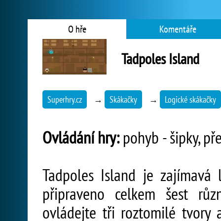
O hře
Komentáře
Tadpoles Island
Superhry.cz
→
Skákačky
→
Logické skákačky
Ovládání hry:
pohyb - šipky, pře
Tadpoles Island je zajímavá 
připraveno celkem šest růz
ovládejte tři roztomilé tvory 