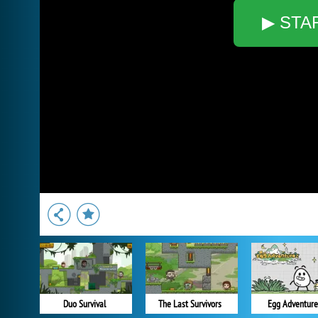
▶ STA
Duo Survival
The Last Survivors
Egg Adventure