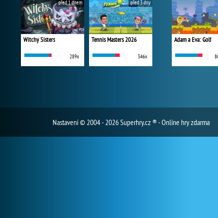
před 1 dnem
před 3 dny
Witchy Sisters
Tennis Masters 2026
Adam a Eva: Golf
289x
346x
8
Nastavení
© 2004 - 2026 Superhry.cz ® - Online hry zdarma