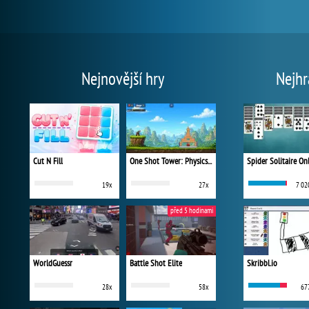
Nejnovější hry
Nejhr
Cut N Fill
One Shot Tower: Physics Destroyer
Spider Solitaire On
19x
27x
7 02
před 5 hodinami
WorldGuessr
Battle Shot Elite
Skribbl.io
28x
58x
67