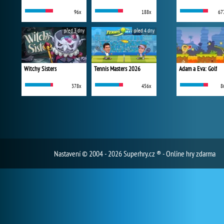
96x
188x
67
před 3 dny
před 4 dny
Witchy Sisters
Tennis Masters 2026
Adam a Eva: Golf
378x
456x
8
Nastavení
© 2004 - 2026 Superhry.cz ® - Online hry zdarma