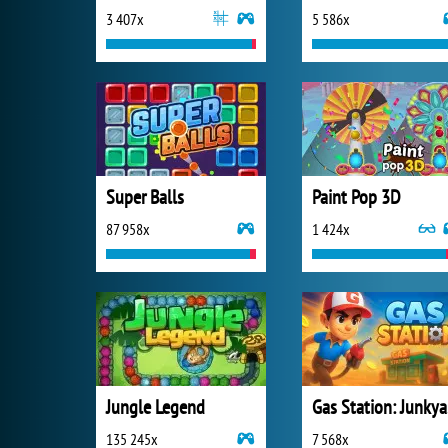
3 407x
5 586x
Super Balls
Paint Pop 3D
87 958x
1 424x
Jungle Legend
Ga
135 245x
7 568x