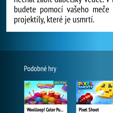
budete pomocí vašeho meče od
projektily, které je usmrtí.
Podobné hry
před 24 dny
Woolloop! Color Puzzle
Pixel Shoot