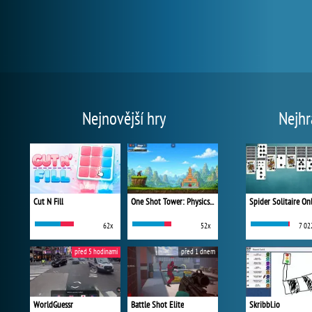
Nejnovější hry
Nejhr
Cut N Fill
One Shot Tower: Physics Destroyer
Spider Solitaire On
62x
52x
7 02
před 5 hodinami
před 1 dnem
WorldGuessr
Battle Shot Elite
Skribbl.io