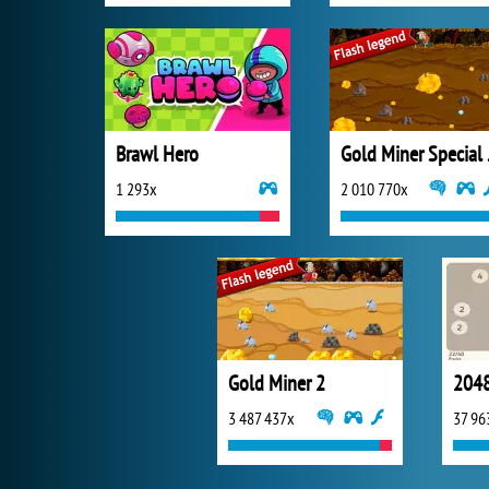
Brawl Hero
Gold
1 293x
2 010 770x
Gold Miner 2
2048
3 487 437x
37 96