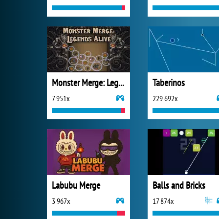
Monster Merge: Legends Alive
Taberinos
7 951x
229 692x
Labubu Merge
Balls and Bricks
3 967x
17 874x