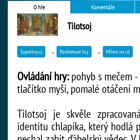
O hře
Komentáře
Tilotsoj
Superhry.cz
→
Postřehové hry
→
Míření na cíl
Ovládání hry:
pohyb s mečem - m
tlačítko myši, pomalé otáčení m
Tilotsoj je skvěle zpracovan
identitu chlapíka, který hodlá
nechal zabít ďábelský vědec. V 