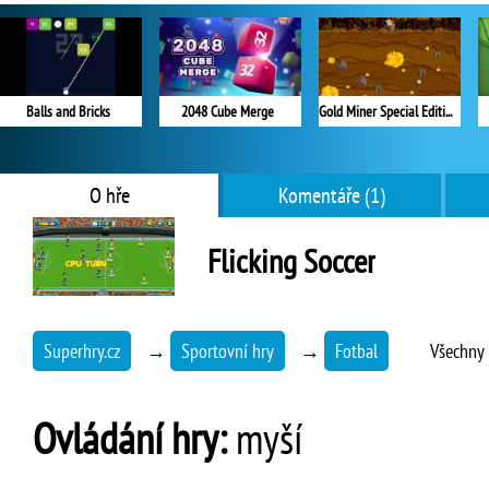
Balls and Bricks
2048 Cube Merge
Gold Miner Special Edition
O hře
Komentáře (1)
Flicking Soccer
Superhry.cz
→
Sportovní hry
→
Fotbal
Všechny 
Ovládání hry:
myší