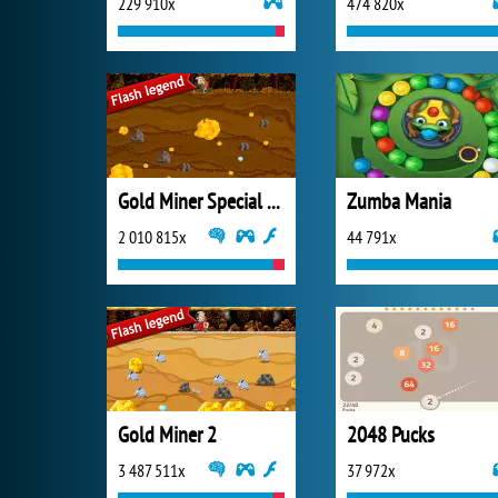
229 910x
474 820x
Gold Miner Special Edition
Zumba Mania
2 010 815x
44 791x
Gold Miner 2
2048 Pucks
3 487 511x
37 972x