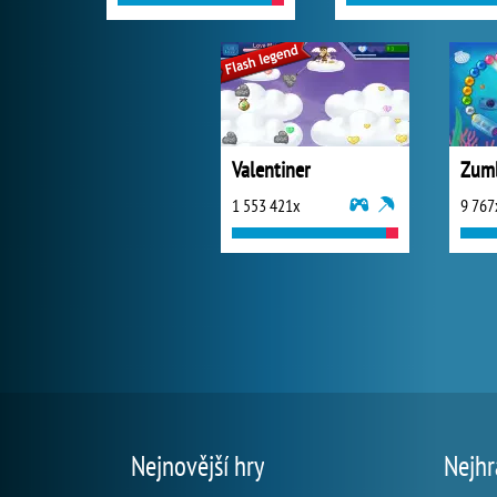
Valentiner
Zum
1 553 421x
9 767
Nejnovější hry
Nejhr