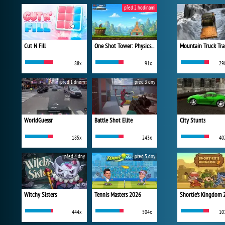
před 2 hodinami
Cut N Fill
One Shot Tower: Physics Destroyer
Mountain Truck Tra
88x
91x
29
před 1 dnem
před 3 dny
WorldGuessr
Battle Shot Elite
City Stunts
185x
243x
40
před 4 dny
před 5 dny
Witchy Sisters
Tennis Masters 2026
Shortie's Kingdom 
444x
504x
10