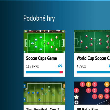
Podobné hry
Soccer Caps Game
World
115 879x
4 790x
Tiny Football Cup 2026
99 Balls Evo