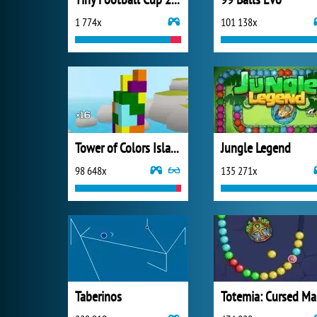
1 774x
101 138x
Tower of Colors Island Edition
Jungle Legend
98 648x
135 271x
Taberinos
T