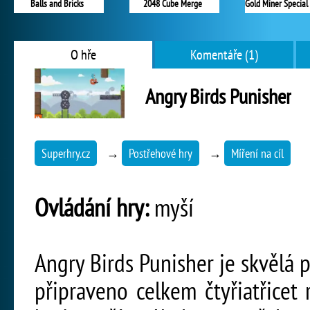
Balls and Bricks
2048 Cube Merge
O hře
Komentáře (1)
Angry Birds Punisher
Superhry.cz
→
Postřehové hry
→
Míření na cíl
Ovládání hry:
myší
Angry Birds Punisher je skvělá p
připraveno celkem čtyřiatřicet