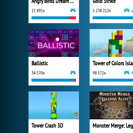
Angry Birds Dream Blast Slingshot
Gold Strike
21 491x
5 238 212x
Ballistic
To
34 570x
98 572x
Tower Crash 3D