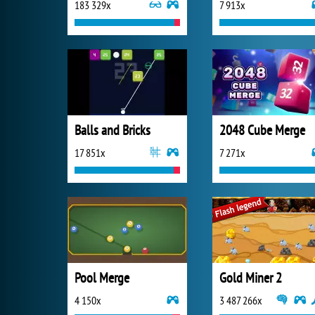
183 329x
7 913x
Balls and Bricks
2048 Cube Merge
17 851x
7 271x
Pool Merge
Gold Miner 2
4 150x
3 487 266x