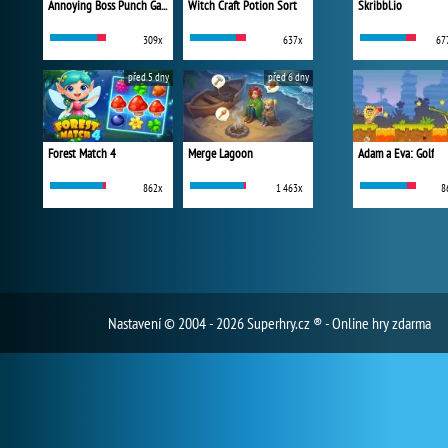
Annoying Boss Punch Game
Witch Craft Potion Sort
Skribbl.io
309x
637x
67
před 5 dny
před 6 dny
Forest Match 4
Merge Lagoon
Adam a Eva: Golf
862x
1 463x
8
Nastavení
© 2004 - 2026 Superhry.cz ® - Online hry zdarma