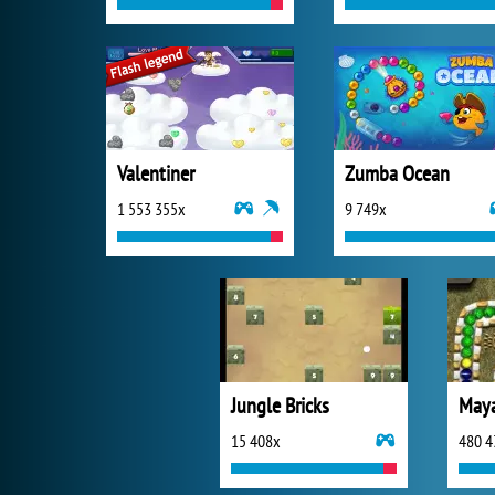
Valentiner
Zumba Ocean
1 553 355x
9 749x
Jungle Bricks
May
15 408x
480 4