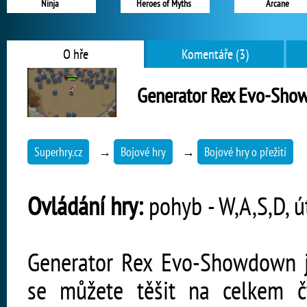
Ninja
Heroes of Myths
Arcane
O hře
Komentáře (3)
Generator Rex Evo-Sh
Superhry.cz
→
Bojové hry
→
Bojové hry o přežití
Ovládání hry:
pohyb - W,A,S,D, ú
Generator Rex Evo-Showdown je 
se můžete těšit na celkem čt