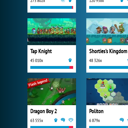
273 802x
120 938x
Tap Knight
Shorties’s Kingdom
45 010x
48 326x
Dragon Boy 2
Politon
63 555x
6 879x