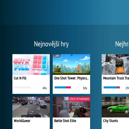
Nejnovější hry
Nejhr
Cut N Fill
One Shot Tower: Physics Destroyer
Mountain Truck Tra
49x
50x
29
před 24 hodinami
WorldGuessr
Battle Shot Elite
City Stunts