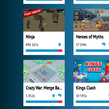
Ninja
Heroes of Myths
896 167x
37 194x
Crazy War: Merge Battle
Kings Clash
5 452x
10 595x