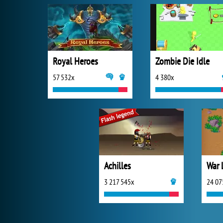
Royal Heroes
Zombie Die Idle
57 532x
4 380x
Achilles
War 
3 217 545x
24 07