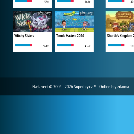
56x
164x
40
před 2 dny
před 3 dny
Witchy Sisters
Tennis Masters 2026
Shortie's Kingdom 
361x
435x
10
Nastavení
© 2004 - 2026 Superhry.cz ® - Online hry zdarma