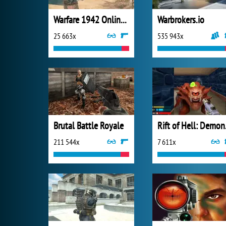
Warfare 1942 Online Shooter
Warbrokers.io
25 663x
535 943x
Brutal Battle Royale
Rift
211 544x
7 611x