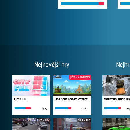
Nejnovější hry
Nejhr
před 23 hodinami
Cut N Fill
One Shot Tower: Physics Destroyer
Mountain Truck Tra
102x
211x
29
před 2 dny
před 3 dny