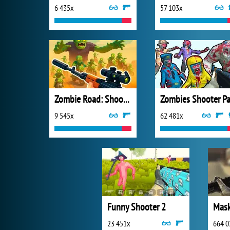
6 435x
57 103x
Zombie Road: Shooter with Destruction
9 545x
62 481x
Funny Shooter 2
Mask
23 451x
664 0