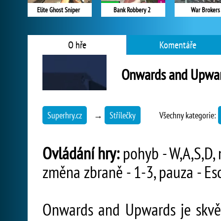
Elite Ghost Sniper
Bank Robbery 2
War Brokers
O hře
Komentáře
Onwards and Upwa
Superhry.cz
→
Střílečky
Všechny kategorie:
Ovládání hry:
pohyb - W,A,S,D, m
změna zbraně - 1-3, pauza - Es
Onwards and Upwards je skvěl