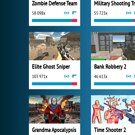
Zombie Defense Team
Mi
58 098x
55 723x
Elite Ghost Sniper
Bank Robbery 2
103 971x
46 613x
Grandma Apocalypsis
Time Shooter 2