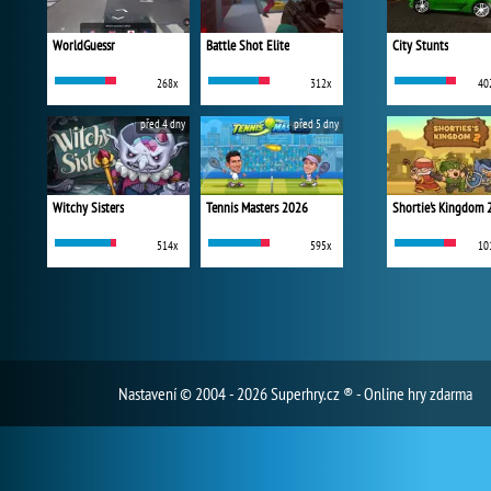
WorldGuessr
Battle Shot Elite
City Stunts
268x
312x
40
před 4 dny
před 5 dny
Witchy Sisters
Tennis Masters 2026
Shortie's Kingdom 
514x
595x
10
Nastavení
© 2004 - 2026 Superhry.cz ® - Online hry zdarma