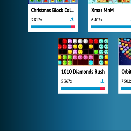
Christmas Block Collapse
Xmas MnM
3 817x
6 402x
1010 Diamonds Rush
Orbi
5 367x
7 502