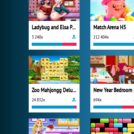
Ladybug and Elsa Pregnant BFFs
Match Arena H5
3 240x
212 404x
Zoo Mahjongg Deluxe
New 
24 832x
694x