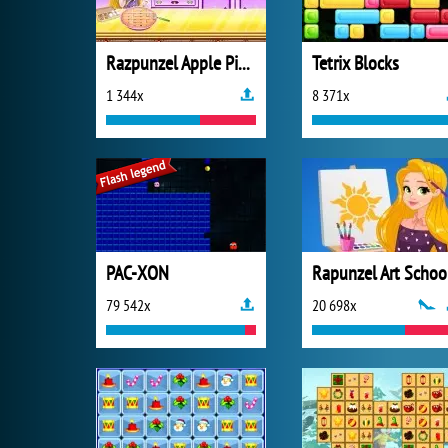
Razpunzel Apple Pie Recipe
Tetrix Blocks
1 344x
8 371x
PAC-XON
Rapunzel Art Schoo
79 542x
20 698x