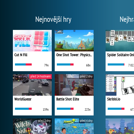
Nejnovější hry
Nejhr
Cut N Fill
One Shot Tower: Physics Destroyer
Spider Solitaire On
79x
68x
7 02
před 14 hodinami
před 2 dny
WorldGuessr
Battle Shot Elite
Skribbl.io
159x
223x
67
před 3 dny
před 4 dny