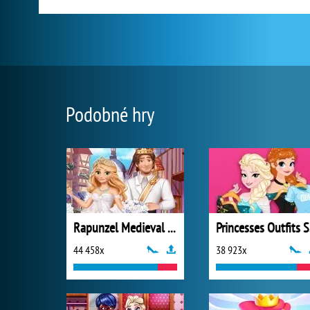
Podobné hry
Rapunzel Medieval Wedding
P
44 458x
38 923x