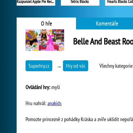
Razpunzel Apple Pie Recipe
Tetrix Blocks
Hearts Blocks Col
O hře
Komentáře
Belle And Beast Ro
Superhry.cz
→
Hry od vás
Všechny kategorie
Ovládání hry:
myší
Hru nahrál:
anakids
Pomozte princezně z pohádky Kráska a zvíře uklidit nepořá