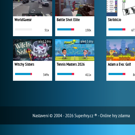
WorldGuessr
Battle Shot Elite
Skribbl.io
51x
150x
67
před 2 dny
před 3 dny
Witchy Sisters
Tennis Masters 2026
Adam a Eva: Golf
349x
411x
8
Nastavení
© 2004 - 2026 Superhry.cz ® - Online hry zdarma