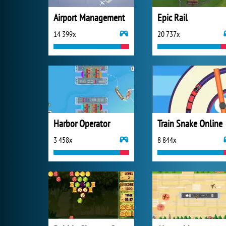
Airport Management
Epic Rail
14 399x
20 737x
Harbor Operator
Train Snake Online
3 458x
8 844x