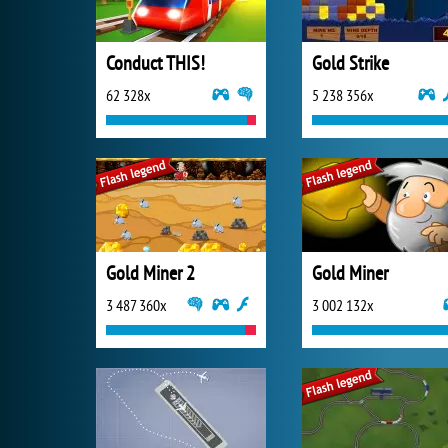
Conduct THIS!
Gold Strike
62 328x
5 238 356x
Gold Miner 2
Gold Miner
3 487 360x
3 002 132x