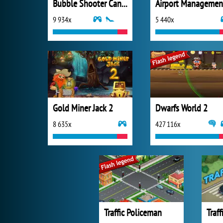
Bubble Shooter Candy Popper
9 934x
5 440x
Gold Miner Jack 2
Dwarfs World 2
8 635x
427 116x
Traffic Policeman
Traf