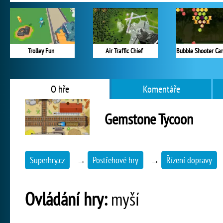
Trolley Fun
Air Traffic Chief
O hře
Komentáře
Gemstone Tycoon
Superhry.cz
→
Postřehové hry
→
Řízení dopravy
Ovládání hry:
myší