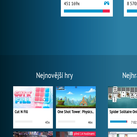
451 169x
8 570
Nejnovější hry
Nejhr
Cut N Fill
One Shot Tower: Physics Destroyer
Spider Solitaire On
43x
46x
7 02
před 14 hodinami