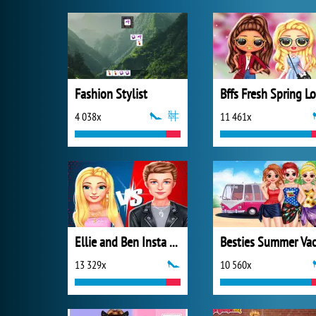
Fashion Stylist
4 038x
11 461x
Ellie and Ben Insta Fashion
13 329x
10 560x