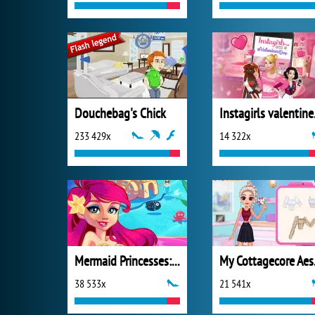
Douchebag's Chick
Insta
233 429x
14 322x
Mermaid Princesses: Underwater Games
My C
38 533x
21 541x