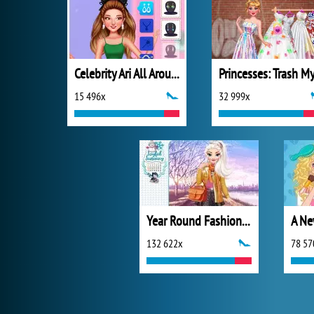
Celebrity Ari All Around the Fashion
15 496x
32 999x
Year Round Fashionista: Elsa
132 622x
78 57