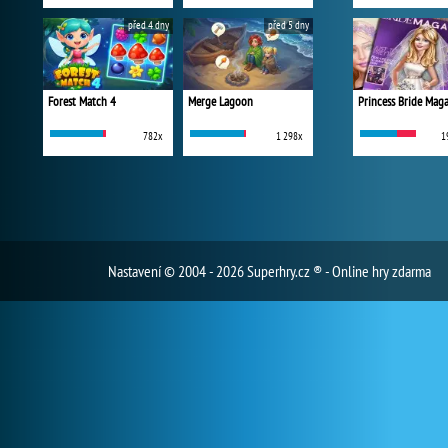
před 4 dny
před 5 dny
Forest Match 4
Merge Lagoon
Princess Bride Mag
782x
1 298x
1
Nastavení
© 2004 - 2026 Superhry.cz ® - Online hry zdarma