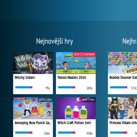
Nejnovější hry
Nejhr
před 22 hodinami
Witchy Sisters
Tennis Masters 2026
Bubble Shooter Ex
79x
183x
5 52
před 2 dny
před 3 dny
Annoying Boss Punch Game
Witch Craft Potion Sort
236x
558x
3