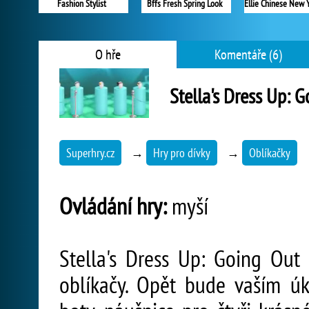
Fashion Stylist
Bffs Fresh Spring Look
O hře
Komentáře (6)
Stella's Dress Up: 
Superhry.cz
→
Hry pro dívky
→
Oblíkačky
Ovládání hry:
myší
Stella's Dress Up: Going Out 
oblíkačy. Opět bude vaším úk