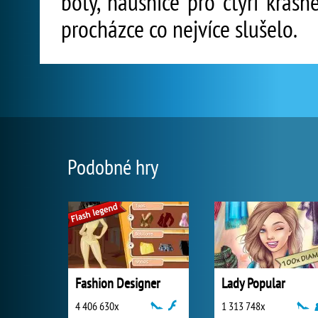
boty, náušnice pro čtyři krásn
procházce co nejvíce slušelo.
Podobné hry
Fashion Designer
Lady Popular
4 406 630x
1 313 748x