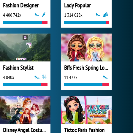
Fashion Designer
Lady Popular
4 406 742x
1 314 028x
Fashion Stylist
Bffs Fresh Spring Look
4 040x
11 477x
Disney Angel Costumes
Tictoc Paris Fashion