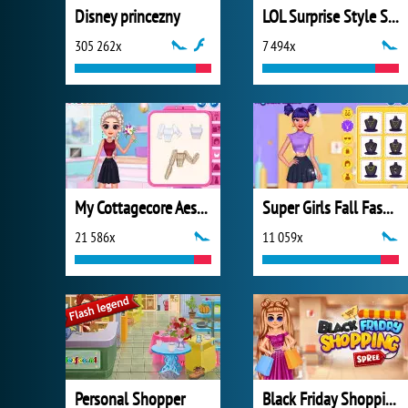
Disney princezny
LOL Surprise Style Studio
305 262x
7 494x
My Cottagecore Aesthetic Look
Super Girls Fall Fashion Trends
21 586x
11 059x
Personal Shopper
Black Friday Shopping Spree