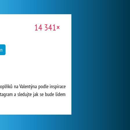
14 341×
ýn
doplňků na Valentýna podle inspirace
stagram a sledujte jak se bude lidem