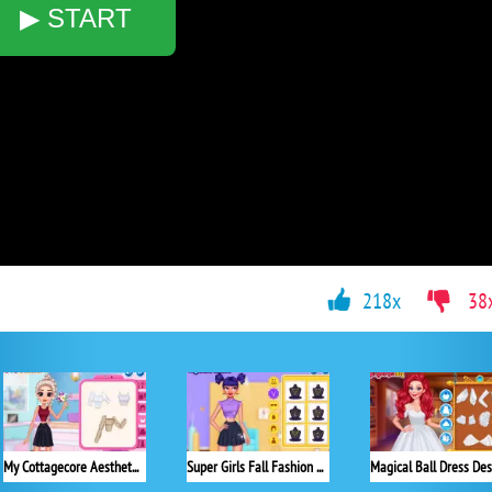
▶ START
218x
38
My Cottagecore Aesthetic Look
Super Girls Fall Fashion Trends