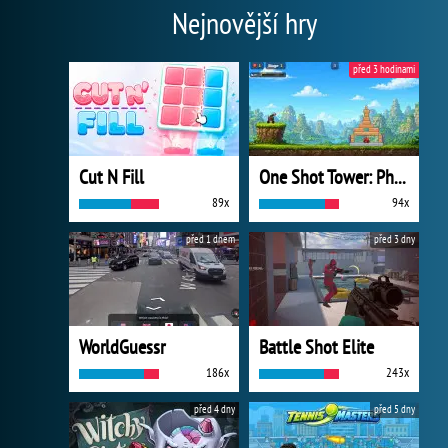
Nejnovější hry
před 3 hodinami
Cut N Fill
One Shot Tower: Physics Destroyer
89x
94x
před 1 dnem
před 3 dny
WorldGuessr
Battle Shot Elite
186x
243x
před 4 dny
před 5 dny