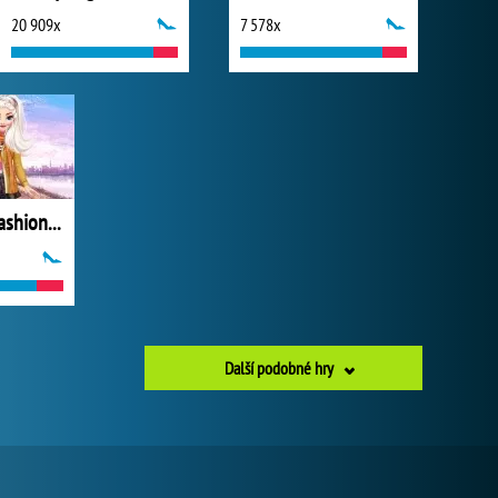
20 909x
7 578x
Year Round Fashionista: Elsa
Další podobné hry