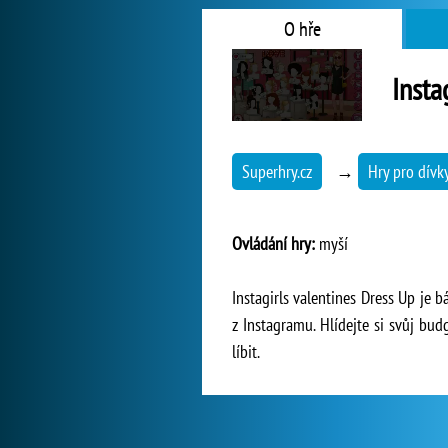
O hře
Insta
Superhry.cz
→
Hry pro dívk
Ovládání hry:
myší
Instagirls valentines Dress Up je 
z Instagramu. Hlídejte si svůj bu
líbit.