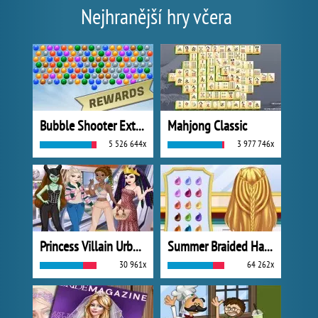
Nejhranější hry včera
Bubble Shooter Extreme
Mahjong Classic
5 526 644x
3 977 746x
Princess Villain Urban Outfitters Summer
Summer Braided Hairstyles
30 961x
64 262x