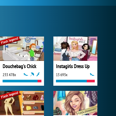
Douchebag's Chick
Instagirls Dress Up
233 478x
13 693x