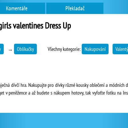
Komentáře
Překladač
girls valentines Dress Up
y
→
Oblíkačky
Všechny kategorie:
Nakupování
Valent
báječná dívčí hra. Nakupujte pro dívky různé kousky oblečení a módních 
dget v peněžence a až budete s nákupem hotovy, tak vyfoťte fotku na In