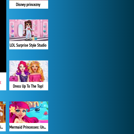
Disney princezny
LOL Surprise Style Studio
x
Dress Up To The Top!
Mermaid Princesses: Underwater Games
Magical Ball Dress Design