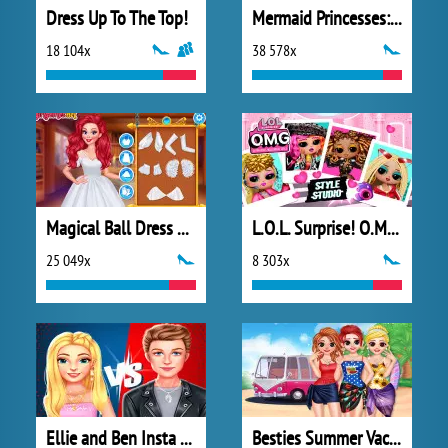
Dress Up To The Top!
Mermaid Princesses: Underwater Games
18 104x
38 578x
Magical Ball Dress Design
L.O.L. Surprise! O.M.G.™ Style Studio
25 049x
8 303x
Ellie and Ben Insta Fashion
Besties Summer Vacation