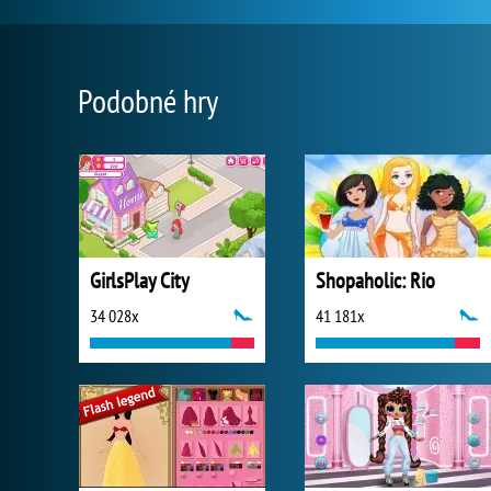
Podobné hry
GirlsPlay City
Shopaholic: Rio
34 028x
41 181x