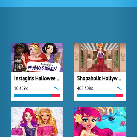
Instagirls Halloween Dress Up
Shopaholic Hollywood
10 459x
408 308x