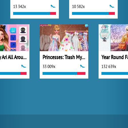
13 342x
10 582x
Celebrity Ari All Around the Fashion
Princesses: Trash My Wedding Dress
33 009x
132 639x