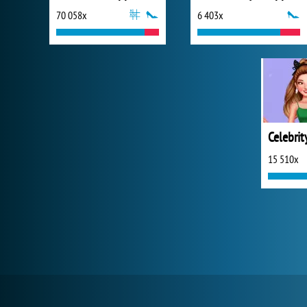
70 058x
6 403x
15 510x