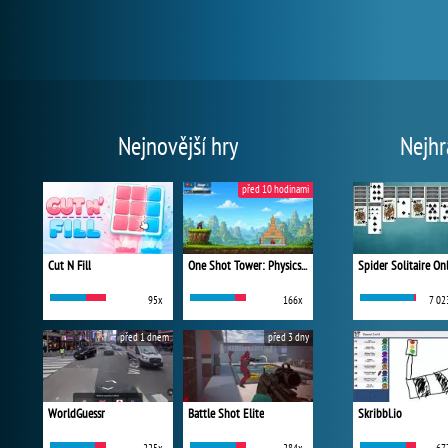
Nejnovější hry
Nejhr
před 10 hodinami
Cut N Fill
One Shot Tower: Physics Destroyer
Spider Solitaire On
95x
166x
7 02
před 1 dnem
před 3 dny
WorldGuessr
Battle Shot Elite
Skribbl.io