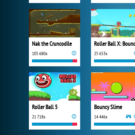
Nak the Cruncodile
105 680x
25 653x
Roller Ball 5
Bouncy Slime
21 718x
14 446x