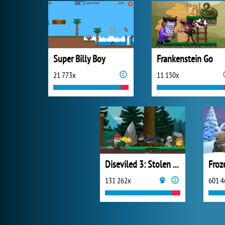
Super Billy Boy
Frankenstein Go
21 773x
11 150x
Diseviled 3: Stolen Kingdom
Froz
131 262x
601 4