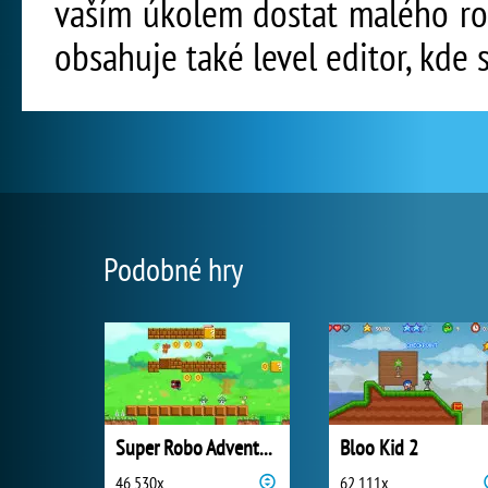
vaším úkolem dostat malého rob
obsahuje také level editor, kde s
Podobné hry
Super Robo Adventure
Bloo Kid 2
46 530x
62 111x