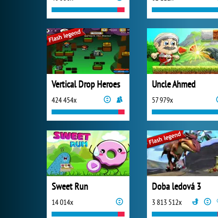
Vertical Drop Heroes
Uncle Ahmed
424 454x
57 979x
Sweet Run
Doba ledová 3
14 014x
3 813 512x