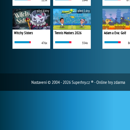
225x
284x
67
před 4 dny
před 5 dny
Witchy Sisters
Tennis Masters 2026
Adam a Eva: Golf
476x
554x
8
Nastavení
© 2004 - 2026 Superhry.cz ® - Online hry zdarma