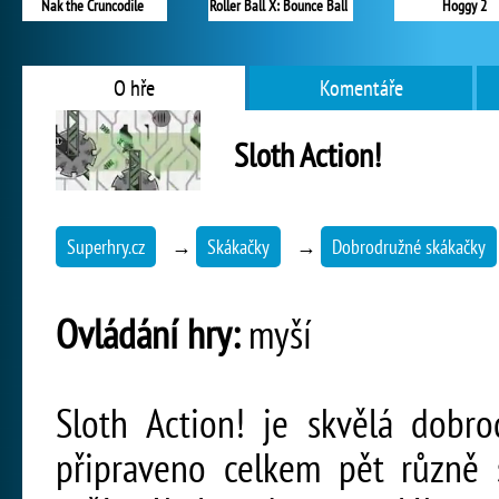
Nak the Cruncodile
Roller Ball X: Bounce Ball
Hoggy 2
O hře
Komentáře
Sloth Action!
Superhry.cz
→
Skákačky
→
Dobrodružné skákačky
Ovládání hry:
myší
Sloth Action! je skvělá dobro
připraveno celkem pět různě 