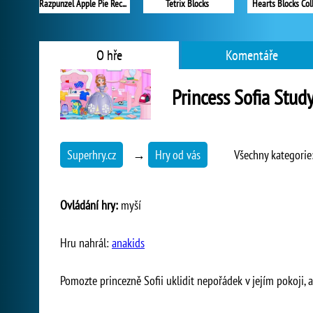
Razpunzel Apple Pie Recipe
Tetrix Blocks
Hearts Blocks Col
O hře
Komentáře
Princess Sofia Stu
Superhry.cz
→
Hry od vás
Všechny kategorie
Ovládání hry:
myší
Hru nahrál:
anakids
Pomozte princezně Sofii uklidit nepořádek v jejím pokoji, a