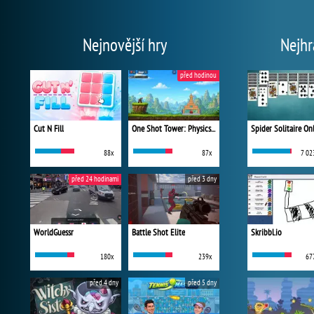
Nejnovější hry
Nejhr
před hodinou
Cut N Fill
One Shot Tower: Physics Destroyer
Spider Solitaire On
88x
87x
7 02
před 24 hodinami
před 3 dny
WorldGuessr
Battle Shot Elite
Skribbl.io
180x
239x
67
před 4 dny
před 5 dny