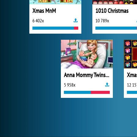
Xmas MnM
1010 Christmas
6 402x
10 789x
Anna Mommy Twins Birth
Xmas
5 958x
12 15