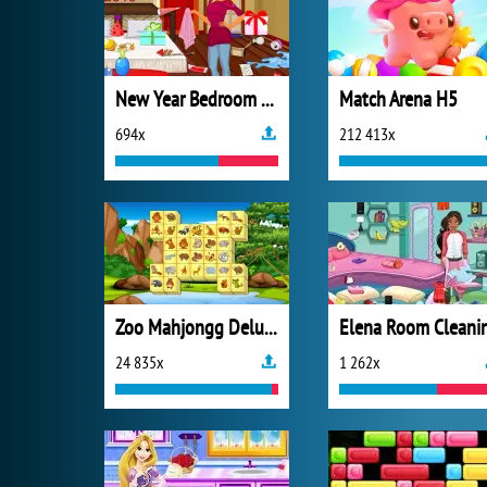
New Year Bedroom Cleaning
Match Arena H5
694x
212 413x
Zoo Mahjongg Deluxe
Elena Room Cleani
24 835x
1 262x