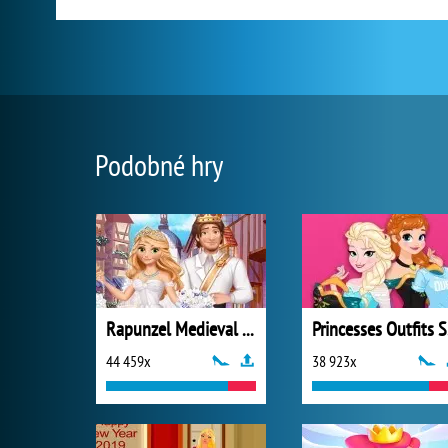
Podobné hry
Rapunzel Medieval Wedding
P
44 459x
38 923x