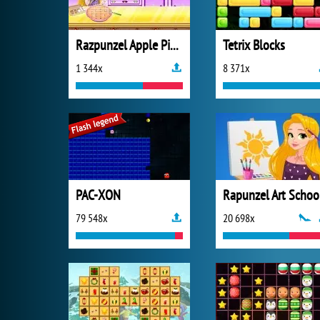
Razpunzel Apple Pie Recipe
Tetrix Blocks
1 344x
8 371x
PAC-XON
Rapunzel Art Schoo
79 548x
20 698x