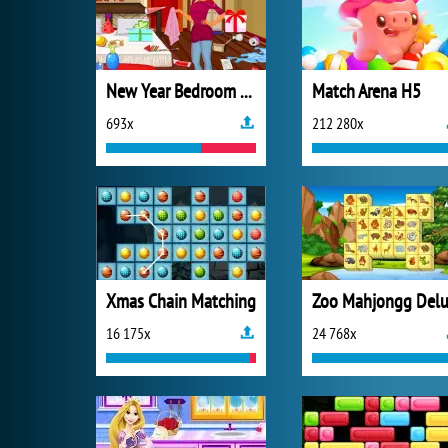
New Year Bedroom Cleaning
Match Arena H5
693x
212 280x
Xmas Chain Matching
16 175x
24 768x