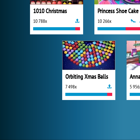
1010 Christmas
Princess Shoe Cake
10 788x
10 266x
Orbiting Xmas Balls
7 498x
5 956