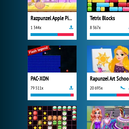
Razpunzel Apple Pie Recipe
Tetrix Blocks
1 344x
8 367x
PAC-XON
Rapunzel Art Schoo
79 511x
20 695x