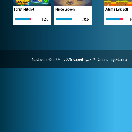
Forest Match 4
Merge Lagoon
Adam a Eva: Golf
813x
1 352x
8
Nastavení
© 2004 - 2026 Superhry.cz ® - Online hry zdarma