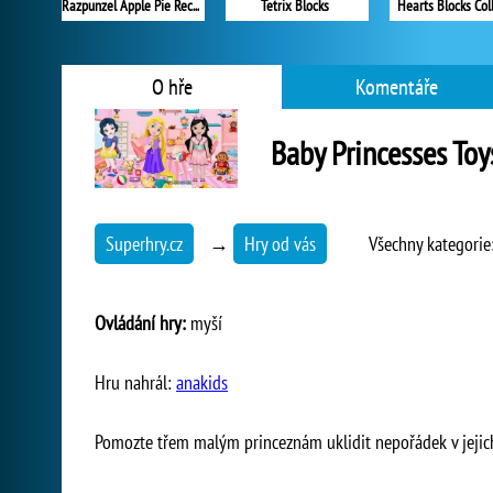
Razpunzel Apple Pie Recipe
Tetrix Blocks
Hearts Blocks Col
O hře
Komentáře
Baby Princesses To
Superhry.cz
→
Hry od vás
Všechny kategorie
Ovládání hry:
myší
Hru nahrál:
anakids
Pomozte třem malým princeznám uklidit nepořádek v jejic