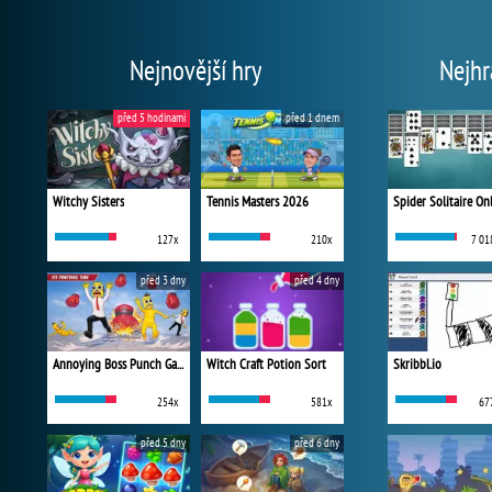
Nejnovější hry
Nejhr
před 5 hodinami
před 1 dnem
Witchy Sisters
Tennis Masters 2026
Spider Solitaire On
127x
210x
7 01
před 3 dny
před 4 dny
Annoying Boss Punch Game
Witch Craft Potion Sort
Skribbl.io
254x
581x
67
před 5 dny
před 6 dny