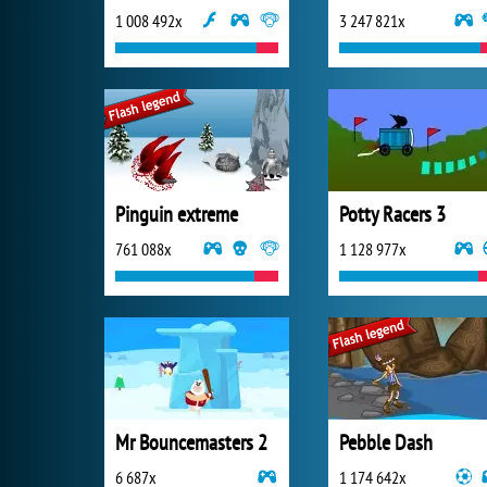
1 008 492x
3 247 821x
Pinguin extreme
Potty Racers 3
761 088x
1 128 977x
Mr Bouncemasters 2
Pebble Dash
6 687x
1 174 642x