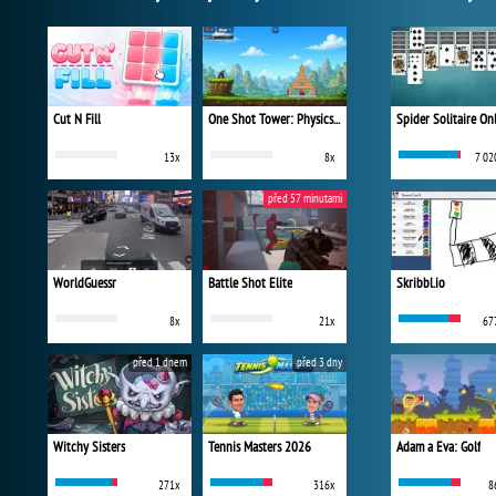
Cut N Fill
One Shot Tower: Physics Destroyer
Spider Solitaire On
13x
8x
7 02
před 57 minutami
WorldGuessr
Battle Shot Elite
Skribbl.io
8x
21x
67
před 1 dnem
před 3 dny
Witchy Sisters
Tennis Masters 2026
Adam a Eva: Golf
271x
316x
8