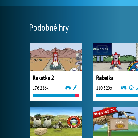
Podobné hry
Raketka 2
Raketka
176 226x
110 529x