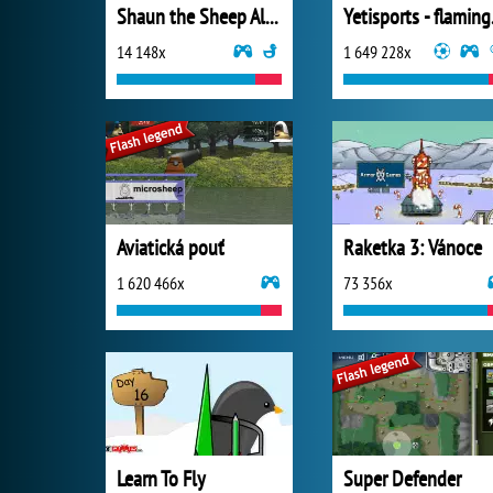
Shaun the Sheep Alien Athletics
Yeti
14 148x
1 649 228x
Aviatická pouť
Raketka 3: Vánoce
1 620 466x
73 356x
Learn To Fly
Super Defender