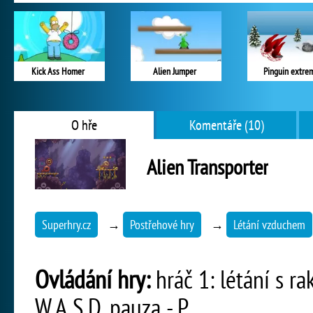
Kick Ass Homer
Alien Jumper
Pinguin extre
O hře
Komentáře (10)
Alien Transporter
Superhry.cz
→
Postřehové hry
→
Létání vzduchem
Ovládání hry:
hráč 1: létání s rak
W,A,S,D, pauza - P