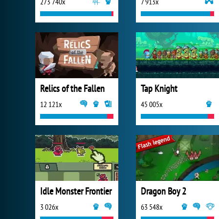
273 740x
7 913x
Relics of the Fallen
Tap Knight
12 121x
45 005x
Idle Monster Frontier
Dragon Boy 2
3 026x
63 548x