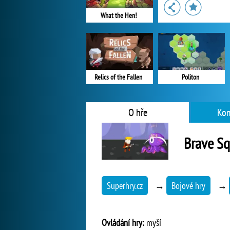
What the Hen!
Relics of the Fallen
Politon
O hře
Kom
Brave S
Superhry.cz
→
Bojové hry
→
Ovládání hry:
myší