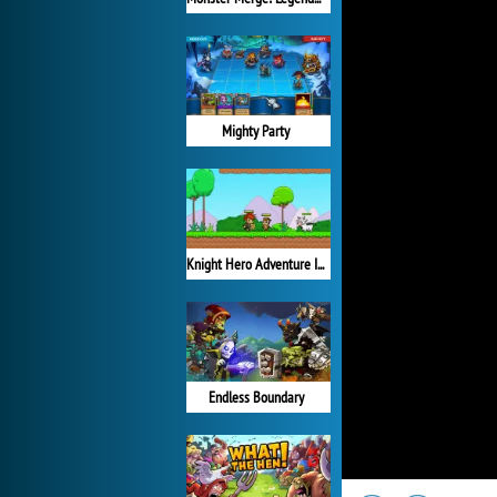
Mighty Party
Knight Hero Adventure Idle RPG
Endless Boundary