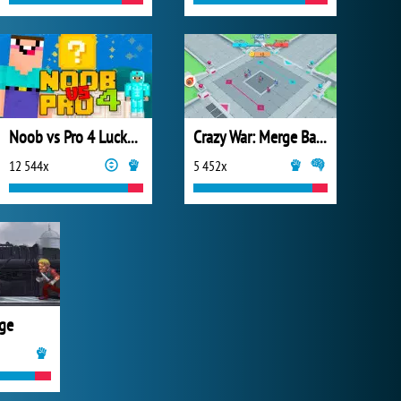
Noob vs Pro 4 Lucky Block
Crazy War: Merge Battle
12 544x
5 452x
ge