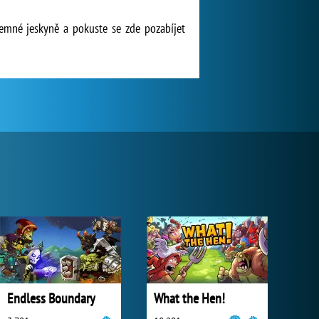
jemné jeskyně a pokuste se zde pozabíjet
Endless Boundary
What the Hen!