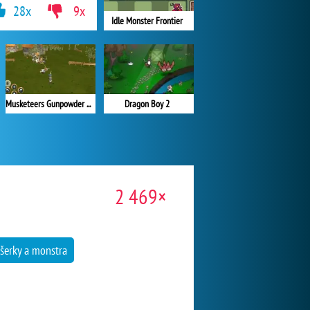
28x
9x
Idle Monster Frontier
Musketeers Gunpowder vs Steel
Dragon Boy 2
2 469×
íšerky a monstra