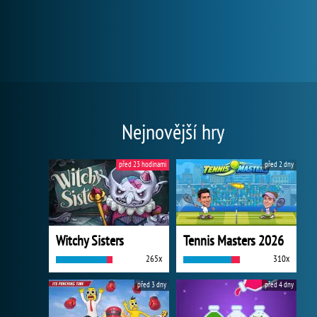
Nejnovější hry
před 23 hodinami
před 2 dny
Witchy Sisters
Tennis Masters 2026
265x
310x
před 3 dny
před 4 dny