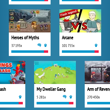
Heroes of Myths
Arcane
37 193x
101 755x
lash
My Dweller Gang
Arm of Reven
5 281x
270 450x