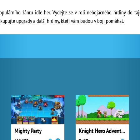
pulárního žánru idle her. Vydejte se v roli nebojácného hrdiny do ta
akupujte upgrady a další hrdiny, kteří vám budou v boji pomáhat.
Mighty Party
Knight Hero Adventure Idle RPG