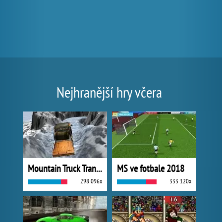
Nejhranější hry včera
Mountain Truck Transport
MS ve fotbale 2018
298 096x
333 120x