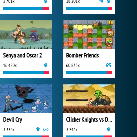
3 701x
18 201x
Senya and Oscar 2
Bomber Friends
16 420x
60 835x
Devil Cry
Clicker Knights vs Dragons
3 336x
3 244x