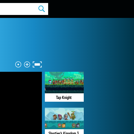
Tap Knight
Shorties’s Kingdom 3