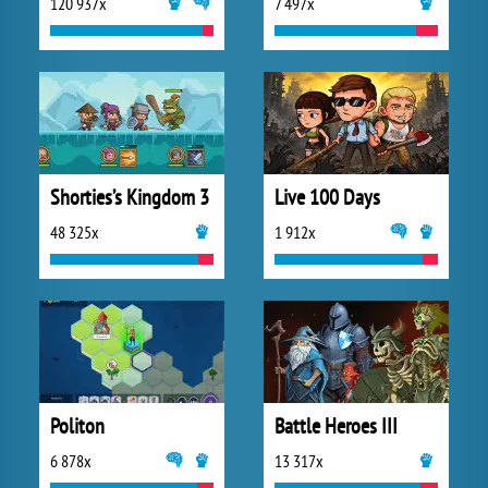
120 937x
7 497x
Shorties’s Kingdom 3
Live 100 Days
48 325x
1 912x
Politon
Battle Heroes III
6 878x
13 317x