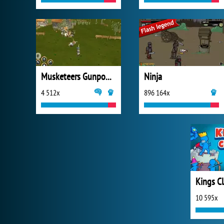
Musketeers Gunpowder vs Steel
Ninja
4 512x
896 164x
Kings C
10 595x