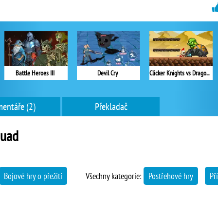
Battle Heroes III
Devil Cry
Clicker Knights vs Dragons
entáře (2)
Překladač
quad
Bojové hry o přežití
Všechny kategorie:
Postřehové hry
Př