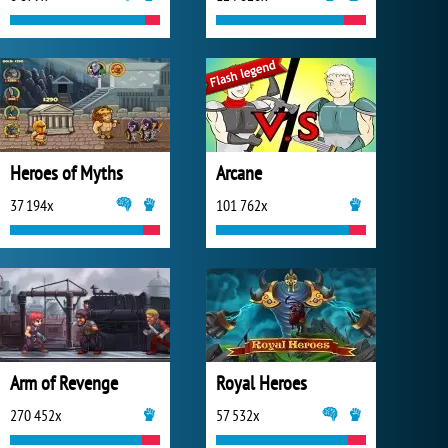
Heroes of Myths
Arcane
37 194x
101 762x
Arm of Revenge
Royal Heroes
270 452x
57 532x