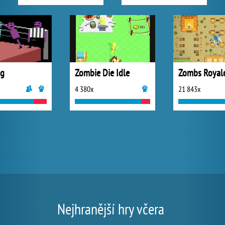
ng
Zombie Die Idle
Zombs Royal
4 380x
21 843x
Nejhranější hry včera