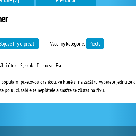
ntáře (2)
Překladač
her
Bojové hry o přežití
Všechny kategorie:
Pixely
ální útok - S, skok - D, pauza - Esc
 populární pixelovou grafikou, ve které si na začátku vyberete jednu ze 
po ulici, zabíjejte nepřátele a snažte se zůstat na živu.