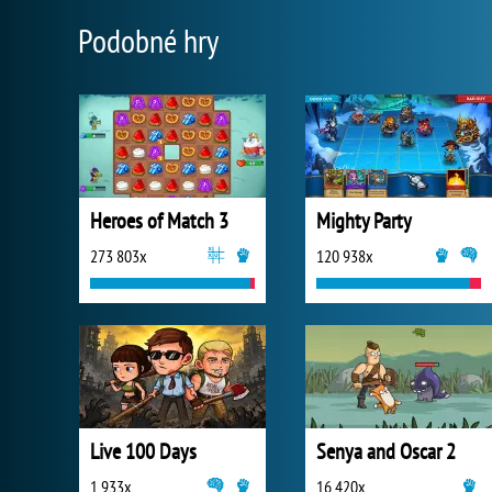
Podobné hry
Heroes of Match 3
Mighty Party
273 803x
120 938x
Live 100 Days
Senya and Oscar 2
1 933x
16 420x