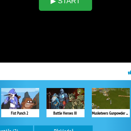
▶ START
Fist Punch 2
Battle Heroes III
Musketeers Gunpowder vs Steel