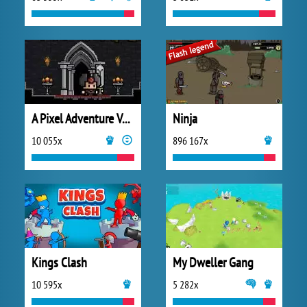
A Pixel Adventure Vol.1
Ninja
10 055x
896 167x
Kings Clash
My Dweller Gang
10 595x
5 282x