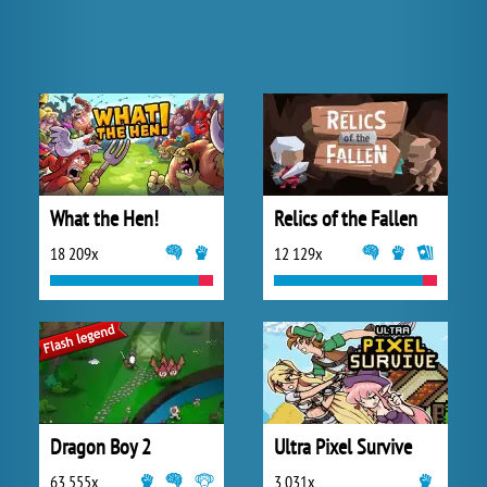
What the Hen!
Relics of the Fallen
18 209x
12 129x
Dragon Boy 2
Ultra Pixel Survive
63 555x
3 031x