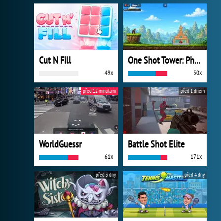
Cut N Fill
One Shot Tower: Physics Destroyer
49x
50x
před 12 minutami
před 1 dnem
WorldGuessr
Battle Shot Elite
61x
171x
před 3 dny
před 4 dny