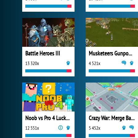
Battle Heroes III
Musketeers Gunpowder vs Steel
13 320x
4 521x
Noob vs Pro 4 Lucky Block
Crazy War: Merge Battle
12 551x
5 452x