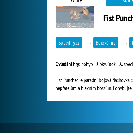
O hře
Kome
Fist Punc
Superhry.cz
→
Bojové hry
→
Ovládání hry:
pohyb - šipky, útok - A, speci
Fist Puncher je parádní bojová flashovka s
nepřátelům a hlavním bossům. Pohybujte se 