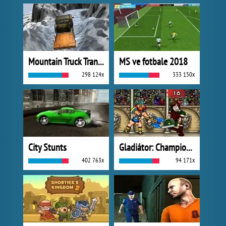
Mountain Truck Transport
MS ve fotbale 2018
298 124x
333 150x
City Stunts
Gladiátor: Champions Sprint
402 763x
94 171x