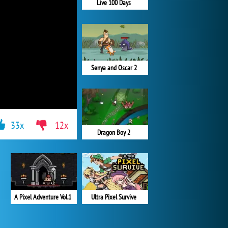
Live 100 Days
Senya and Oscar 2
33x
12x
Dragon Boy 2
A Pixel Adventure Vol.1
Ultra Pixel Survive