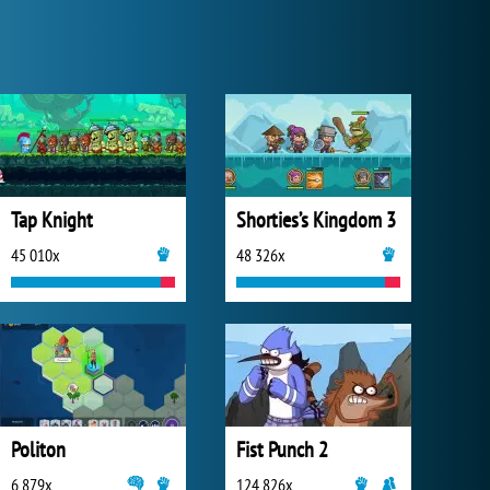
Tap Knight
Shorties’s Kingdom 3
45 010x
48 326x
Politon
Fist Punch 2
6 879x
124 826x