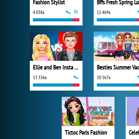
Fashion Stylist
4 038x
11 469x
Ellie and Ben Insta Fashion
13 336x
10 567x
Tictoc Paris Fashion