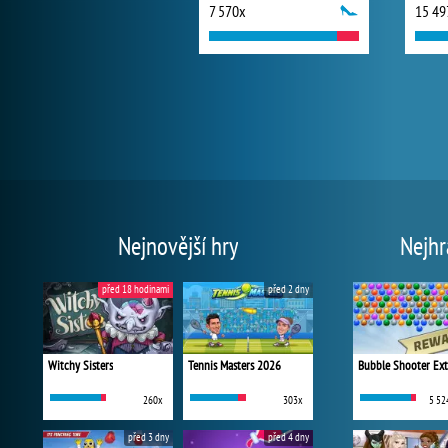
7 570x
15 49
Nejnovější hry
Nejhr
před 18 hodinami
před 2 dny
Witchy Sisters
Tennis Masters 2026
Bubble Shooter Ex
260x
303x
5 52
před 3 dny
před 4 dny