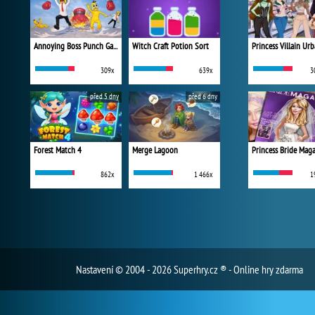
Annoying Boss Punch Game
Witch Craft Potion Sort
309x
639x
3
před 5 dny
před 6 dny
Forest Match 4
Merge Lagoon
Princess Bride Mag
862x
1 466x
1
Nastavení
© 2004 - 2026 Superhry.cz ® - Online hry zdarma