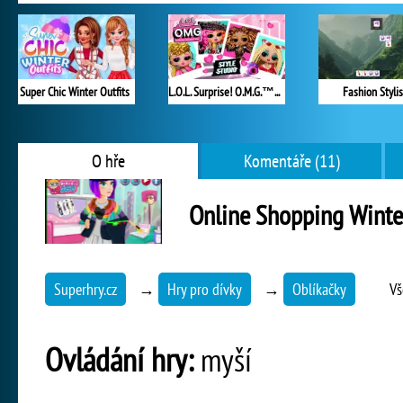
Super Chic Winter Outfits
L.O.L. Surprise! O.M.G.™ Style Studio
Fashion Stylis
O hře
Komentáře (11)
Online Shopping Winte
Superhry.cz
→
Hry pro dívky
→
Oblíkačky
Vš
Ovládání hry:
myší