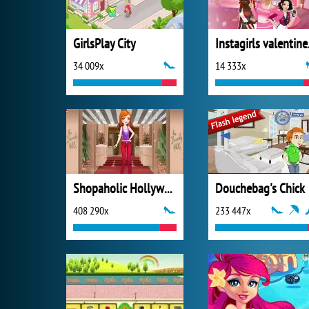
GirlsPlay City
Insta
34 009x
14 333x
Shopaholic Hollywood
Douchebag's Chick
408 290x
233 447x