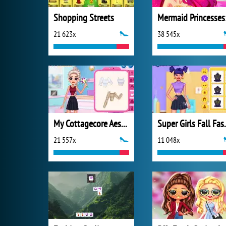
Shopping Streets
21 623x
38 545x
My Cottagecore Aesthetic Look
Super Girl
21 557x
11 048x