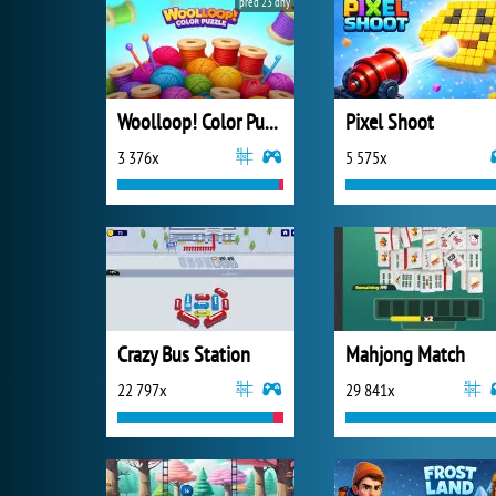
před 23 dny
Woolloop! Color Puzzle
Pixel Shoot
3 376x
5 575x
Crazy Bus Station
Mahjong Match
22 797x
29 841x