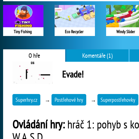
Tiny Fishing
Eco Recycler
Windy Slider
O hře
Komentáře (1)
Evade!
Superhry.cz
→
Postřehové hry
→
Superpostřehovky
Ovládání hry:
hráč 1: pohyb s kos
W,A,S,D