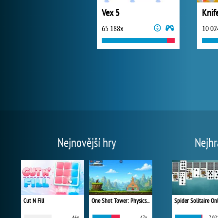
Vex 5
Knif
65 188x
10 02
Nejnovější hry
Nejhr
Cut N Fill
One Shot Tower: Physics Destroyer
Spider Solitaire On
46x
47x
7 02