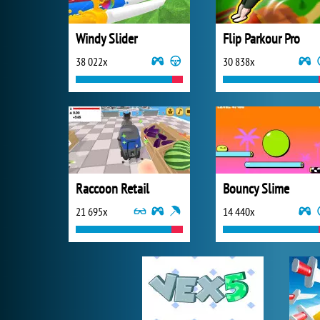
Windy Slider
Flip Parkour Pro
38 022x
30 838x
Raccoon Retail
Bouncy Slime
21 695x
14 440x