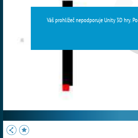
Váš prohlížeč nepodporuje Unity 3D hry. Pou