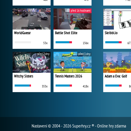
před 16 hodinami
WorldGuessr
Battle Shot Elite
Skribbl.io
53x
156x
67
před 2 dny
před 3 dny
Witchy Sisters
Tennis Masters 2026
Adam a Eva: Golf
353x
418x
8
Nastavení
© 2004 - 2026 Superhry.cz ® - Online hry zdarma