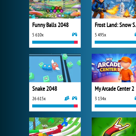
Funny Balls 2048
Frost 
5 610x
5 495x
Snake 2048
My Arcade Center 2
26 615x
3 134x