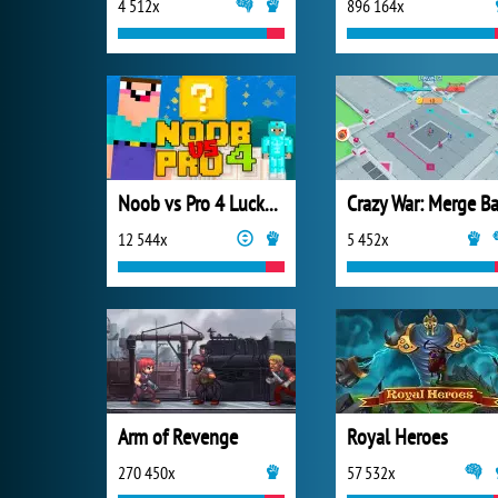
4 512x
896 164x
Noob vs Pro 4 Lucky Block
12 544x
5 452x
Arm of Revenge
Royal Heroes
270 450x
57 532x