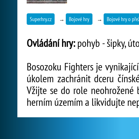
Superhry.cz
→
Bojové hry
→
Bojové hry o přež
Ovládání hry:
pohyb - šipky, úto
Bosozoku Fighters je vynikajíc
úkolem zachránit dceru čínské
Vžijte se do role neohrožené 
herním územím a likvidujte nep