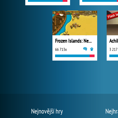
Frozen Islands: New Horizons
Achi
66 713x
3 217
Nejnovější hry
Nejhr