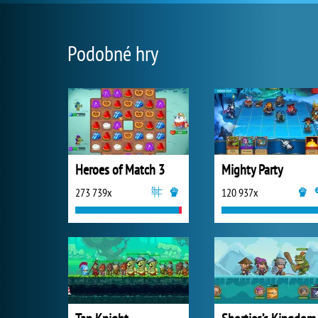
Podobné hry
Heroes of Match 3
Mighty Party
273 739x
120 937x