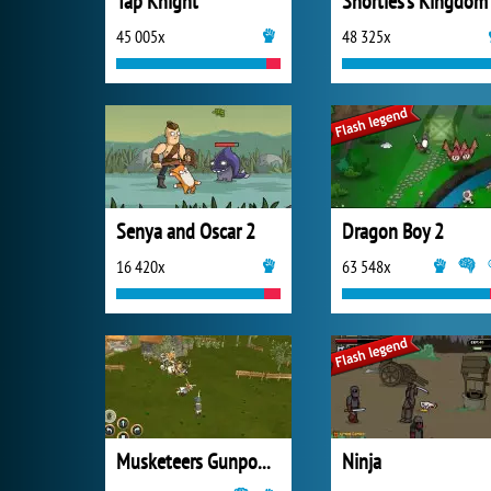
Tap Knight
Shorties’s Kingdom
45 005x
48 325x
Senya and Oscar 2
Dragon Boy 2
16 420x
63 548x
Musketeers Gunpowder vs Steel
Ninja