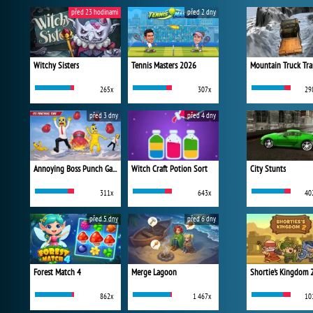
před 23 hodinami
před 2 dny
Witchy Sisters
Tennis Masters 2026
Mountain Truck Tra
265x
307x
29
před 3 dny
před 4 dny
Annoying Boss Punch Game
Witch Craft Potion Sort
City Stunts
311x
643x
40
před 5 dny
před 6 dny
Forest Match 4
Merge Lagoon
Shortie's Kingdom 
862x
1 467x
10