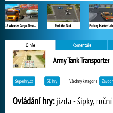
18 Wheeler Cargo Simulator 2
Park the Taxi
O hře
Komentáře
Army Tank Transporter
Superhry.cz
→
3D hry
Všechny kategorie:
Závodn
Ovládání hry:
jízda - šipky, ruč