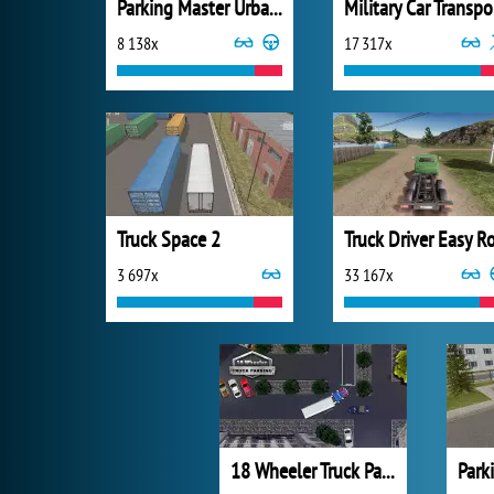
Parking Master Urban Challenges
Military Car Transpo
8 138x
17 317x
Truck Space 2
3 697x
33 167x
18 Wheeler Truck Parking
Park