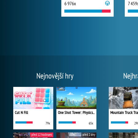
6 976x
7 459
Nejnovější hry
Nejhr
Cut N Fill
One Shot Tower: Physics Destroyer
Mountain Truck Tra
79x
65x
29
před 12 hodinami
před 2 dny