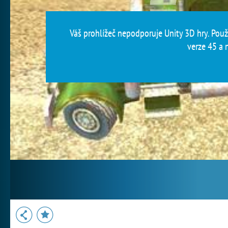
Váš prohlížeč nepodporuje Unity 3D hry. Použi
verze 45 a n