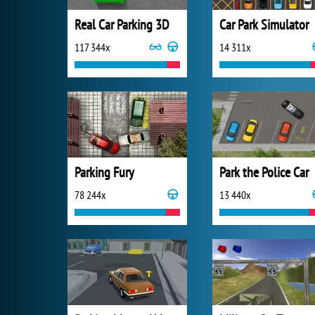
Real Car Parking 3D
Car Park Simulator
117 344x
14 311x
Parking Fury
Park the Police Car
78 244x
13 440x