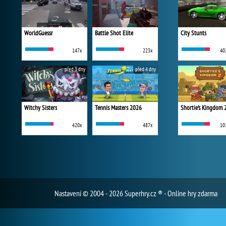
WorldGuessr
Battle Shot Elite
City Stunts
147x
223x
40
před 3 dny
před 4 dny
Witchy Sisters
Tennis Masters 2026
Shortie's Kingdom 
420x
487x
10
Nastavení
© 2004 - 2026 Superhry.cz ® - Online hry zdarma