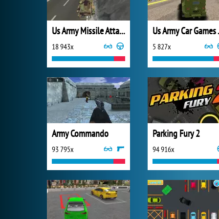
Us Army Missile Attack Army Truck Driving
Us Army
18 943x
5 827x
Army Commando
Parking Fury 2
93 795x
94 916x