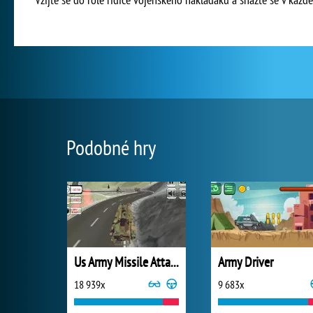
Podobné hry
Us Army Missile Attack Army Truck Driving
Army Driver
18 939x
9 683x