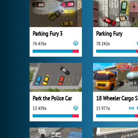
Parking Fury 3
Parking Fury
76 476x
78 242x
Park the Police Car
18
13 439x
15 977x