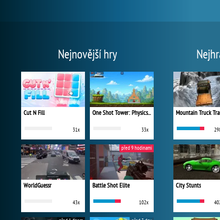
Nejnovější hry
Nejhr
Cut N Fill
One Shot Tower: Physics Destroyer
Mountain Truck Tra
31x
33x
29
před 9 hodinami
WorldGuessr
Battle Shot Elite
City Stunts
43x
102x
40