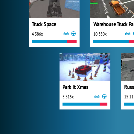
Truck Space
War
4 386x
10 350x
Park It Xmas
5 315x
15 11