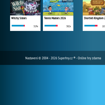
před 1 dnem
před 3 dny
Witchy Sisters
Tennis Masters 2026
Shortie's Kingdom 
319x
382x
10
Nastavení
© 2004 - 2026 Superhry.cz ® - Online hry zdarma