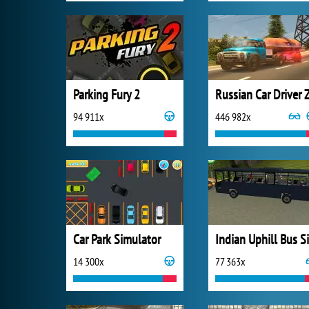
Parking Fury 2
94 911x
446 982x
Car Park Simulator
14 300x
77 363x