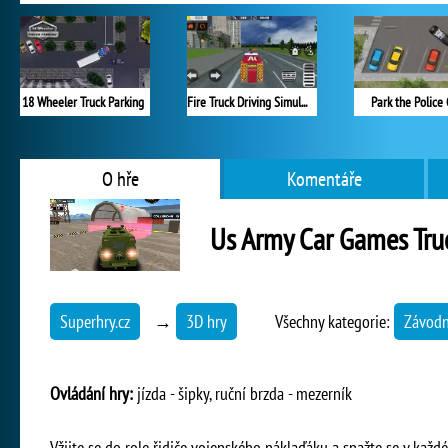
18 Wheeler Truck Parking
Fire Truck Driving Simulator
Park the Police 
O hře
Komentáře
Us Army Car Games Tru
Superhry.cz
→
3D hry
Všechny kategorie:
Závodn
Ovládání hry:
jízda - šipky, ruční brzda - mezerník
Vžijte se do role řidiče vojenského náklaďáku a snažte se v kaž