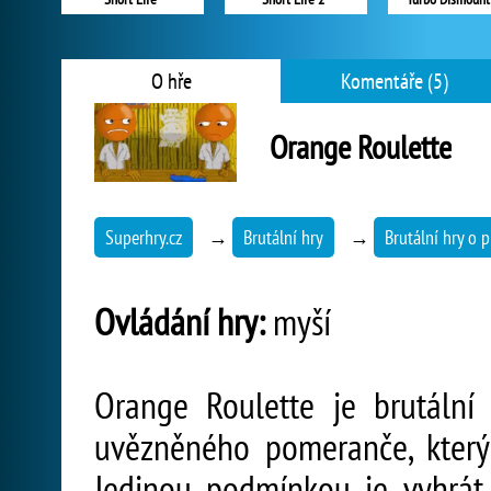
O hře
Komentáře (5)
Orange Roulette
Superhry.cz
→
Brutální hry
→
Brutální hry o p
Ovládání hry:
myší
Orange Roulette je brutální 
uvězněného pomeranče, který 
Jedinou podmínkou je vyhrát