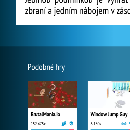
zbraní a jedním nábojem v zás
Podobné hry
BrutalMania.io
Window Jump Guy
152 475x
6 130x