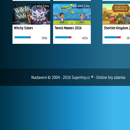
před 2 dny
před 3 dny
Witchy Sisters
Tennis Masters 2026
Shortie's Kingdom 
358x
423x
10
Nastavení
© 2004 - 2026 Superhry.cz ® - Online hry zdarma