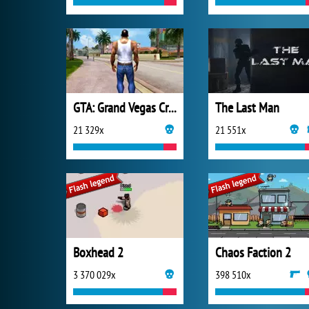
GTA: Grand Vegas Crime
The Last Man
21 329x
21 551x
Boxhead 2
Chaos Faction 2
3 370 029x
398 510x