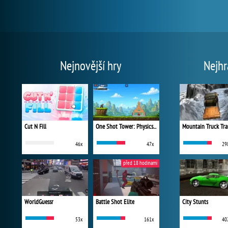
Nejnovější hry
Nejhr
Cut N Fill
One Shot Tower: Physics Destroyer
Mountain Truck Tra
46x
47x
29
před 18 hodinami
WorldGuessr
Battle Shot Elite
City Stunts
53x
161x
40