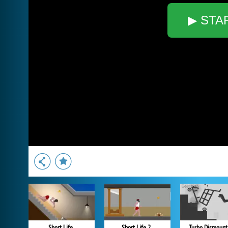
▶ STA
Short Life
Short Life 2
Turbo Dismount