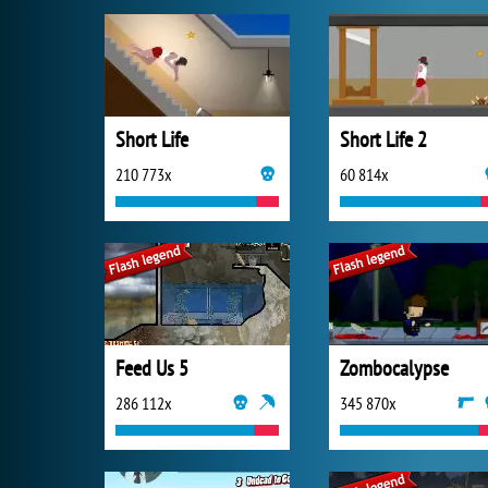
Short Life
Short Life 2
210 773x
60 814x
Feed Us 5
Zombocalypse
286 112x
345 870x