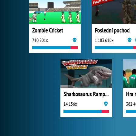
Zombie Cricket
Poslední pochod
710 201x
1 183 616x
Sharkosaurus Rampage
Hra 
14 156x
382 4