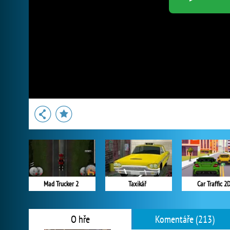
Mad Trucker 2
Taxikář
Car Traffic 2
O hře
Komentáře (213)