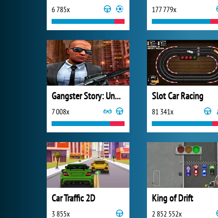
6 785x
177 779x
Gangster Story: Underworld Criminal Empire Mafia
Slot Car Racing
7 008x
81 341x
Car Traffic 2D
King of Drift
3 855x
2 852 552x