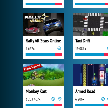
Rally All Stars Online
Taxi Drift
4 667x
19 087x
Monkey Kart
Armed Road
3 203 467x
6 206x