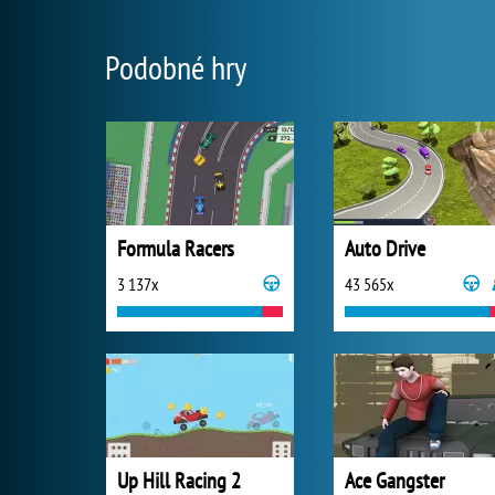
Podobné hry
Formula Racers
Auto Drive
3 137x
43 565x
Up Hill Racing 2
Ace Gangster