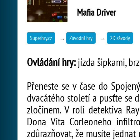
Mafia Driver
Superhry.cz
→
Závodní hry
→
2D závody
Ovládání hry:
jízda šipkami, br
Přeneste se v čase do Spojený
dvacátého století a pusťte se
zločinem. V roli detektiva Ra
Dona Vita Corleoneho infiltr
zdůrazňovat, že musíte jednat