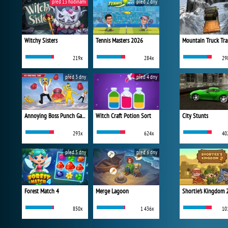
před 13 hodinami
před 2 dny
Witchy Sisters
Tennis Masters 2026
Mountain Truck Tra
219x
284x
29
před 3 dny
před 4 dny
Annoying Boss Punch Game
Witch Craft Potion Sort
City Stunts
293x
624x
40
před 5 dny
před 6 dny
Forest Match 4
Merge Lagoon
Shortie's Kingdom 
850x
1 436x
10