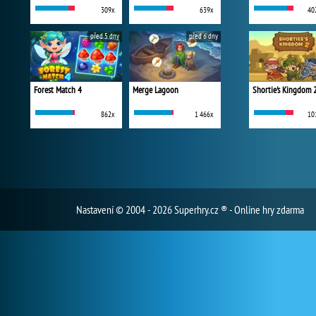
309x
639x
40
před 5 dny
před 6 dny
Forest Match 4
Merge Lagoon
Shortie's Kingdom 
862x
1 466x
10
Nastavení
© 2004 - 2026 Superhry.cz ® - Online hry zdarma