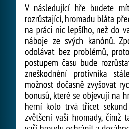
V následující hře budete mí
rozrůstající, hromadu bláta pře
na práci nic lepšího, než do vaš
náboje ze svých kanónů. Zp
odolávat bez problémů, prot
postupem času bude rozrůstat
zneškodnění protivníka stá
možnost dočasně zvyšovat rych
bonusů, které se objevují na hr
herní kolo trvá třicet sekun
zvětšení vaší hromady, čímž t
vaši hroudu ochránit a dosáhno