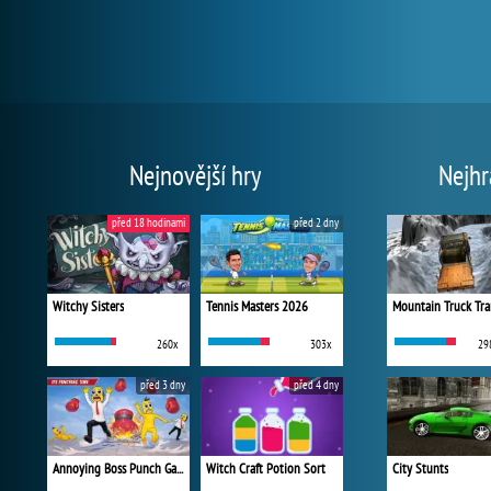
Nejnovější hry
Nejhr
před 18 hodinami
před 2 dny
Witchy Sisters
Tennis Masters 2026
Mountain Truck Tra
260x
303x
29
před 3 dny
před 4 dny
Annoying Boss Punch Game
Witch Craft Potion Sort
City Stunts