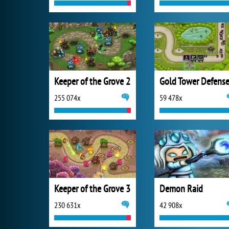
Keeper of the Grove 2
Gold Tower Defens
255 074x
59 478x
Keeper of the Grove 3
Demon Raid
230 631x
42 908x