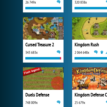
26 749x
320 838x
Cursed Treasure 2
Kingdom Rush
343 683x
2 064 648x
Duels Defense
748 009x
25 679x