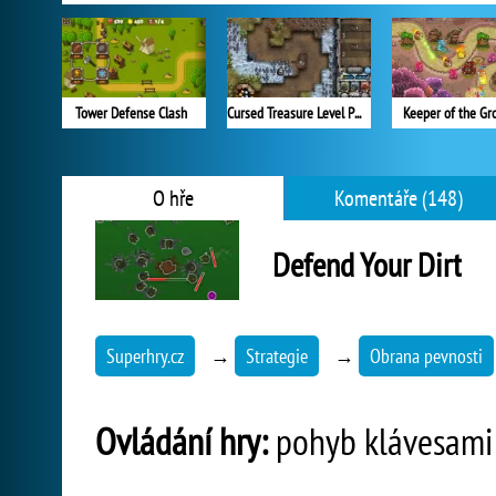
Tower Defense Clash
Cursed Treasure Level Pack
Keeper of the Gr
O hře
Komentáře (148)
Defend Your Dirt
Superhry.cz
→
Strategie
→
Obrana pevnosti
Ovládání hry:
pohyb klávesami A