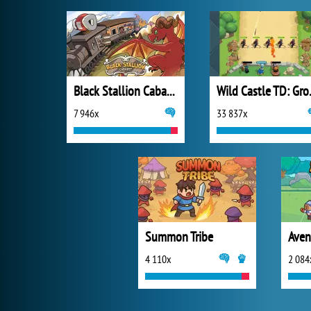
Black Stallion Cabaret
Wild C
7 946x
33 837x
Summon Tribe
Aven
4 110x
2 084