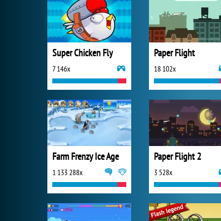
Super Chicken Fly
Paper Flight
7 146x
18 102x
Farm Frenzy Ice Age
Paper Flight 2
1 133 288x
3 528x