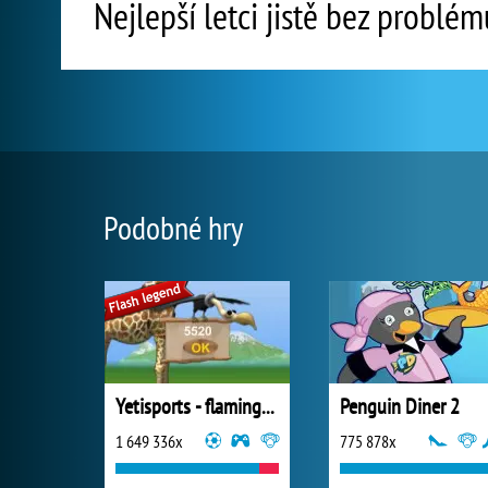
Nejlepší letci jistě bez problé
Podobné hry
Yetisports - flamingo drive
Penguin Diner 2
1 649 336x
775 878x