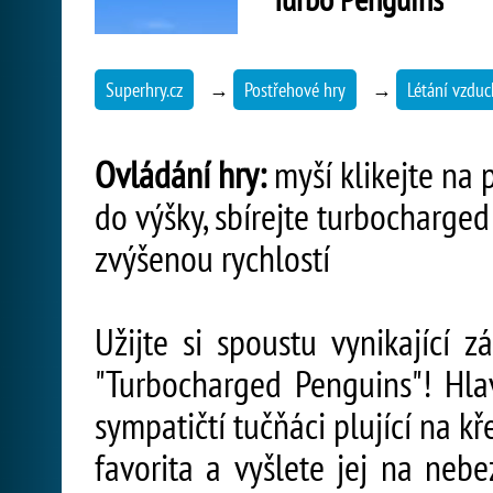
Superhry.cz
→
Postřehové hry
→
Létání vzdu
Ovládání hry:
myší klikejte na 
do výšky, sbírejte turbocharge
zvýšenou rychlostí
Užijte si spoustu vynikající
"Turbocharged Penguins"! Hlav
sympatičtí tučňáci plující na kř
favorita a vyšlete jej na ne