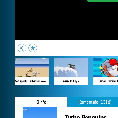
Yetisports - albatros overload
Learn To Fly 2
Super Chicken 
O hře
Komentáře (1316)
Turbo Penguins