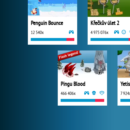
Penguin Bounce
Křečkův úlet 2
12 540x
4 975 076x
Pingu Blood
466 406x
7 924