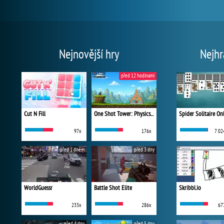
Nejnovější hry
Nejhr
před 12 hodinami
Cut N Fill
One Shot Tower: Physics Destroyer
Spider Solitaire On
97x
176x
7 02
před 1 dnem
před 3 dny
WorldGuessr
Battle Shot Elite
Skribbl.io
233x
286x
67
před 4 dny
před 5 dny