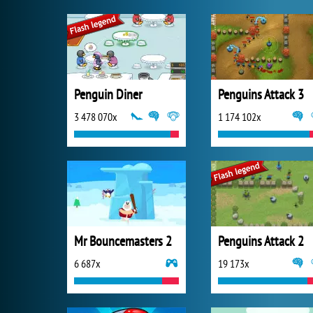
Penguin Diner
Penguins Attack 3
3 478 070x
1 174 102x
Mr Bouncemasters 2
Penguins Attack 2
6 687x
19 173x