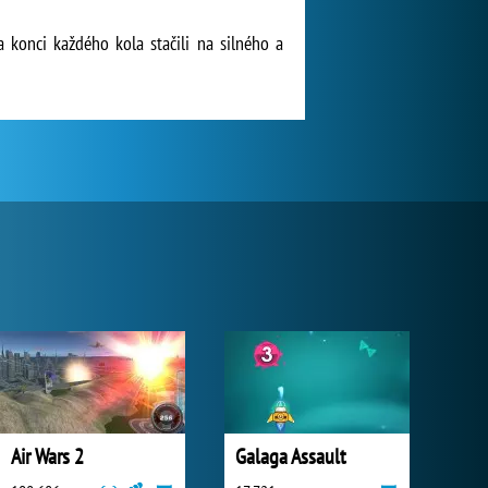
a konci každého kola stačili na silného a
Air Wars 2
Galaga Assault