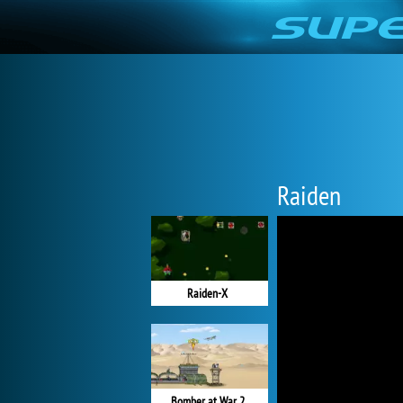
Raiden
Raiden-X
Bomber at War 2