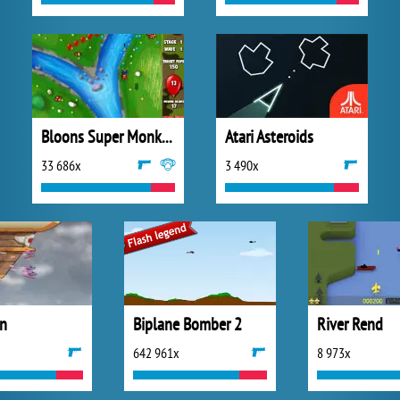
Bloons Super Monkey
Atari Asteroids
33 686x
3 490x
n
Biplane Bomber 2
River Rend
642 961x
8 973x