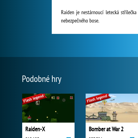
Raiden je nestárnoucí letecká střílečk
nebezpečného bose.
Podobné hry
Raiden-X
Bomber at War 2