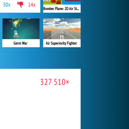
30x
14x
Bomber Plane: 2D Air Strike
Germ War
Air Superiority Fighter
327 510×