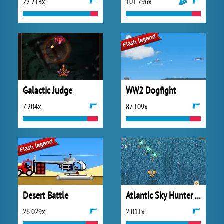
22 713x
101 796x
Galactic Judge
WW2 Dogfight
7 204x
87 109x
Desert Battle
Atlantic Sky Hunter Xtreme
26 029x
2 011x