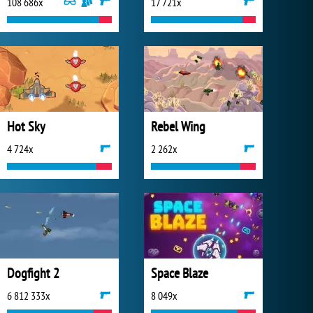
108 686x
17 721x
Hot Sky
Rebel Wing
4 724x
2 262x
Dogfight 2
Space Blaze
6 812 333x
8 049x