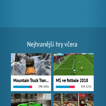
Nejhranější hry včera
Mountain Truck Transport
MS ve fotbale 2018
298 103x
333 127x