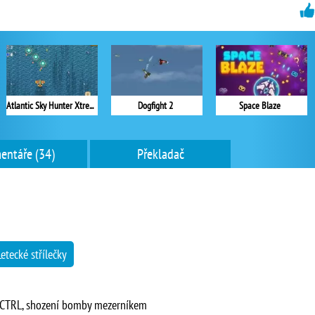
Atlantic Sky Hunter Xtreme
Dogfight 2
Space Blaze
entáře (34)
Překladač
Letecké střílečky
a CTRL, shození bomby mezerníkem