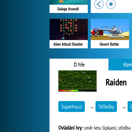
Galaga Assault
Alien Attack Shooter
Desert Battle
O hře
Kom
Raiden
Superhry.cz
→
Střílečky
→
Ovládání hry:
směr letu šipkami, střelb