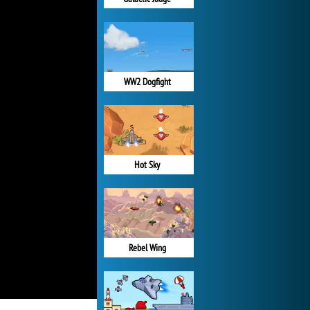
WW2 Dogfight
Hot Sky
Rebel Wing