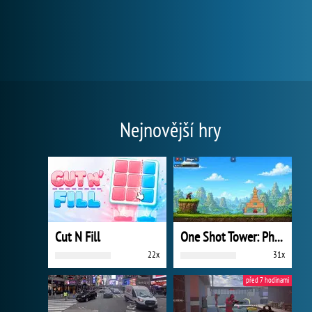
Nejnovější hry
Cut N Fill
One Shot Tower: Physics Destroyer
22x
31x
před 7 hodinami