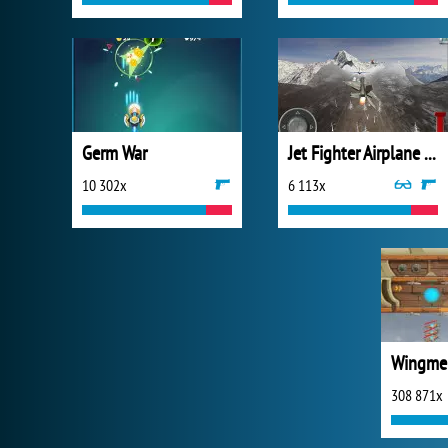
Germ War
Jet Fighter Airplane Racing
10 302x
6 113x
Wingme
308 871x