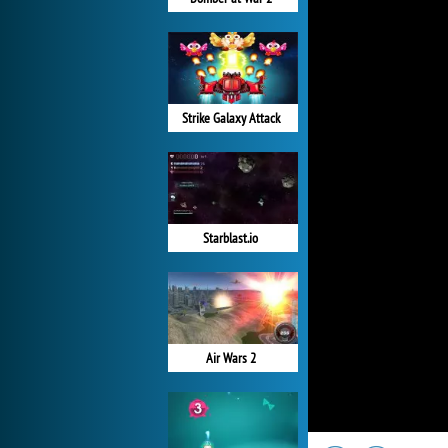
Strike Galaxy Attack
Starblast.io
Air Wars 2