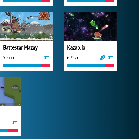
Battestar Mazay
Kazap.io
5 677x
6 792x