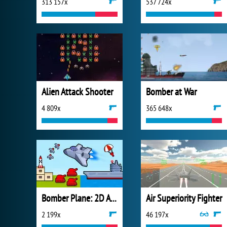
313 157x
537 724x
Alien Attack Shooter
Bomber at War
4 809x
365 648x
Bomber Plane: 2D Air Strike
Air Superiority Fighter
2 199x
46 197x