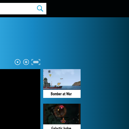
Bomber at War
Galactic Judge