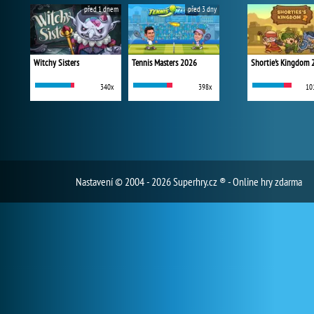
před 1 dnem
před 3 dny
Witchy Sisters
Tennis Masters 2026
Shortie's Kingdom 
340x
398x
10
Nastavení
© 2004 - 2026 Superhry.cz ® - Online hry zdarma