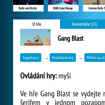
Balls and Bricks
2048 Cube Merge
Cannon Balls 
O hře
Komentáře (13)
Gang Blast
Superhry.cz
→
Postřehové hry
→
Míření na cíl
Ovládání hry:
myší
Ve hře Gang Blast se vydejte
šerifem v jednom pozapo