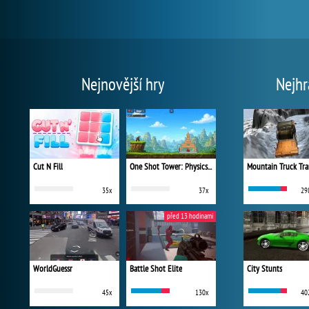
Nejnovější hry
Nejhr
Cut N Fill
One Shot Tower: Physics Destroyer
Mountain Truck Tra
35x
37x
29
před 13 hodinami
WorldGuessr
Battle Shot Elite
City Stunts
45x
130x
40