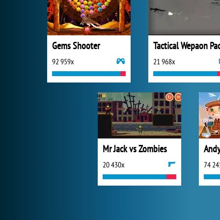
Gems Shooter
92 959x
21 968x
Mr Jack vs Zombies
Andy
20 430x
74 24