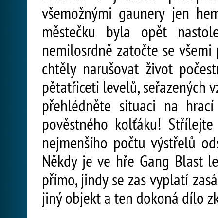
všemožnými gaunery jen hemž
městečku byla opět nastol
nemilosrdně zatočte se všemi 
chtěly narušovat život počes
pětatřiceti levelů, seřazených 
přehlédněte situaci na hrac
pověstného kolťáku! Střílejt
nejmenšího počtu výstřelů ods
Někdy je ve hře Gang Blast lep
přímo, jindy se zas vyplatí za
jiný objekt a ten dokoná dílo z