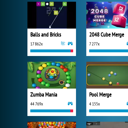
Balls and Bricks
2048 Cube Merge
17 862x
7 277x
Zumba Mania
Pool Merge
44 769x
4 155x