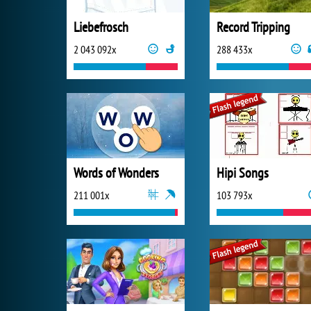
Liebefrosch
Record Tripping
2 043 092x
288 433x
Words of Wonders
Hipi Songs
211 001x
103 793x