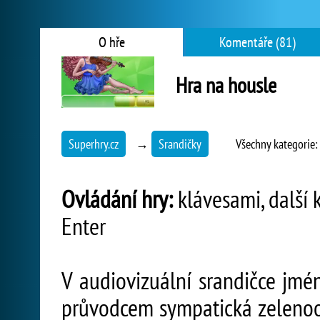
O hře
Komentáře (81)
Hra na housle
Superhry.cz
→
Srandičky
Všechny kategorie
Ovládání hry:
klávesami, další 
Enter
V audiovizuální srandičce jm
průvodcem sympatická zelenooká