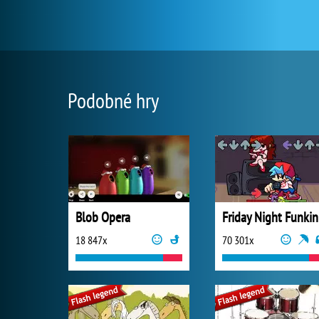
Podobné hry
Blob Opera
Friday Night Funkin
18 847x
70 301x