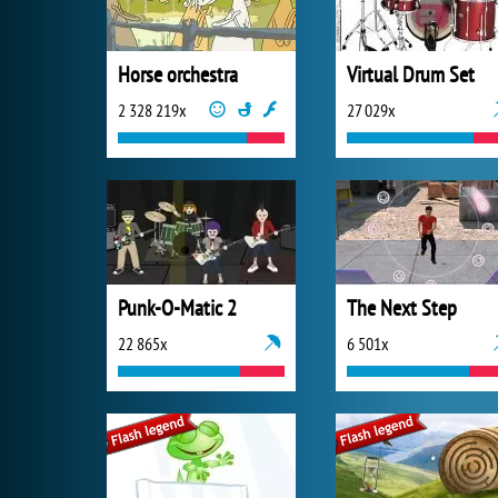
Horse orchestra
Virtual Drum Set
2 328 219x
27 029x
Punk-O-Matic 2
The Next Step
22 865x
6 501x