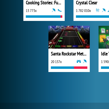
Cooking Stories: Fun Cafe Game
Crystal Clear
13 773x
1 782 010x
Santa Rockstar Metal Xmas 4
20 137x
1 590