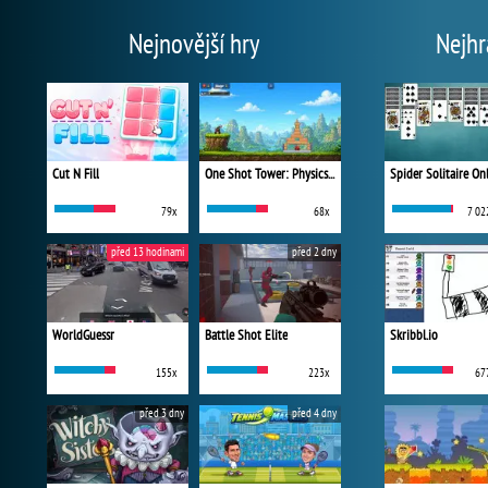
Nejnovější hry
Nejhr
Cut N Fill
One Shot Tower: Physics Destroyer
Spider Solitaire On
79x
68x
7 02
před 13 hodinami
před 2 dny
WorldGuessr
Battle Shot Elite
Skribbl.io
155x
223x
67
před 3 dny
před 4 dny