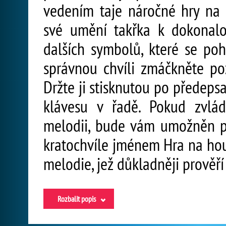
vedením taje náročné hry na 
své umění takřka k dokonalo
dalších symbolů, které se poh
správnou chvíli zmáčkněte po
Držte ji stisknutou po předeps
klávesu v řadě. Pokud zvlá
melodii, bude vám umožněn po
kratochvíle jménem Hra na hous
melodie, jež důkladněji prověří
Rozbalit popis