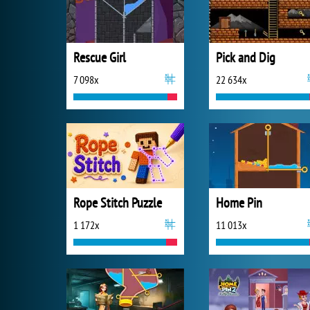
Rescue Girl
Pick and Dig
7 098x
22 634x
Rope Stitch Puzzle
Home Pin
1 172x
11 013x