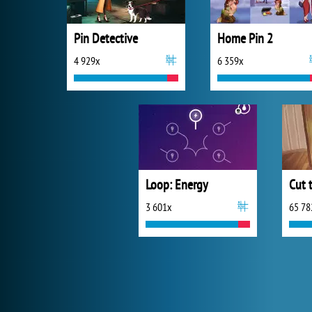
Pin Detective
Home Pin 2
4 929x
6 359x
Loop: Energy
Cut 
3 601x
65 78