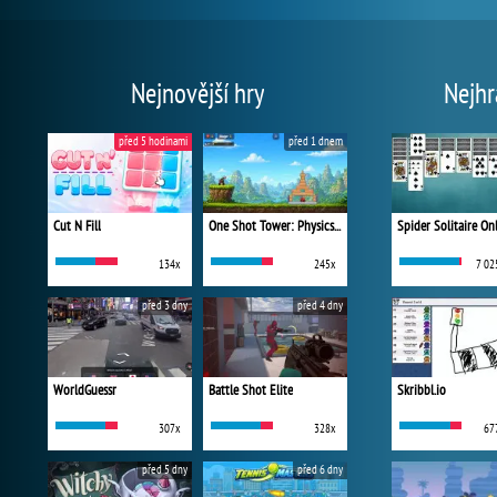
Nejnovější hry
Nejhr
před 5 hodinami
před 1 dnem
Cut N Fill
One Shot Tower: Physics Destroyer
Spider Solitaire On
134x
245x
7 02
před 3 dny
před 4 dny
WorldGuessr
Battle Shot Elite
Skribbl.io
307x
328x
67
před 5 dny
před 6 dny