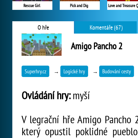
Rescue Girl
Pick and Dig
Love and Treasure 
O hře
Komentáře (67)
Amigo Pancho 2
Superhry.cz
→
Logické hry
→
Budování cesty
Ovládání hry:
myší
V legrační hře Amigo Pancho 
který opustil poklidné puebl