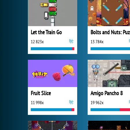
Let the Train Go
B
12 823x
13 784x
Fruit Slice
Amigo Pancho 8
11 998x
19 962x