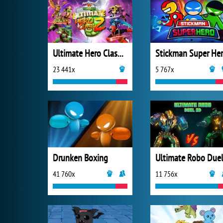
Ultimate Hero Clash 2
Stickman Super He
23 441x
5 767x
Drunken Boxing
41 760x
11 756x