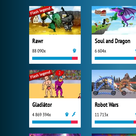
Rawr
Soul and Dragon
88 090x
6 604x
Gladiátor
Robot Wars
4 869 394x
11 713x