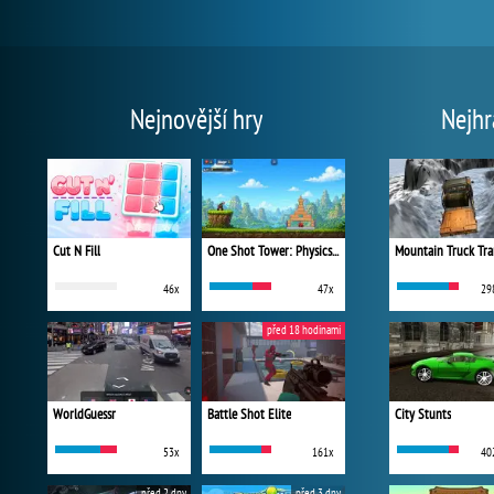
Nejnovější hry
Nejhr
Cut N Fill
One Shot Tower: Physics Destroyer
Mountain Truck Tra
46x
47x
29
před 18 hodinami
WorldGuessr
Battle Shot Elite
City Stunts
53x
161x
40
před 2 dny
před 3 dny