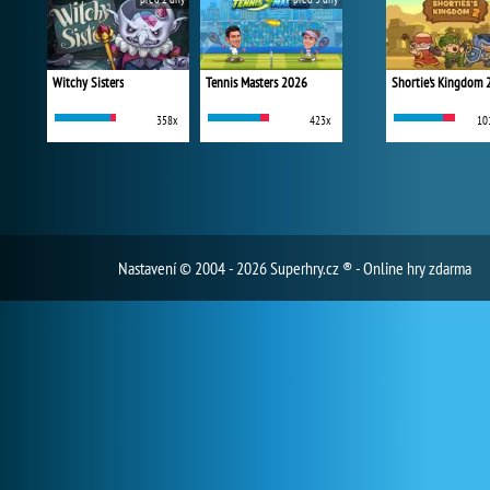
Witchy Sisters
Tennis Masters 2026
Shortie's Kingdom 
358x
423x
10
Nastavení
© 2004 - 2026 Superhry.cz ® - Online hry zdarma