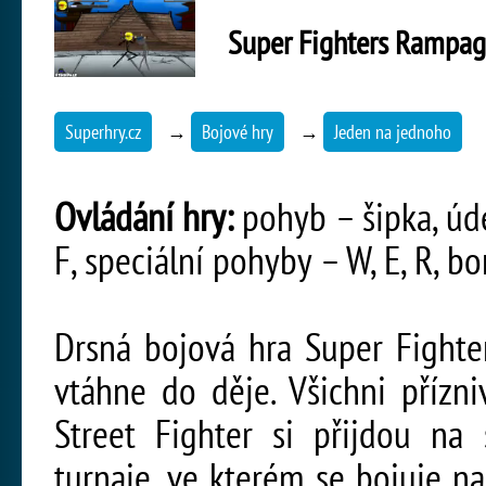
Super Fighters Rampa
Superhry.cz
→
Bojové hry
→
Jeden na jednoho
Ovládání hry:
pohyb – šipka, úde
F, speciální pohyby – W, E, R, b
Drsná bojová hra Super Fight
vtáhne do děje. Všichni přízn
Street Fighter si přijdou na 
turnaje, ve kterém se bojuje n