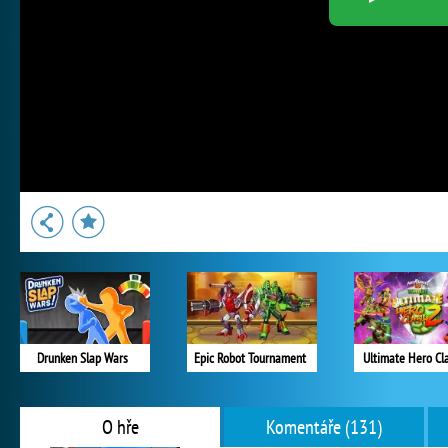
Drunken Slap Wars
Epic Robot Tournament
Ultimate Hero Cl
O hře
Komentáře (131)