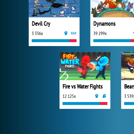
Devil Cry
Dynamons
3 336x
39 299x
Fire vs Water Fights
Bear
12 125x
3 539