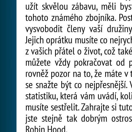
užít skvělou zábavu, měli by
tohoto známého zbojníka. Post
vysvobodit členy vaší družiny
Jejich oprátku musíte co nejrych
z vašich přátel o život, což t
můžete vždy pokračovat od p
rovněž pozor na to, že máte v 
se snažte být co nejpřesnější
statistiku, která vám uvádí, ko
musíte sestřelit. Zahrajte si tu
jste stejně tak dobrým ostros
Robin Hood.