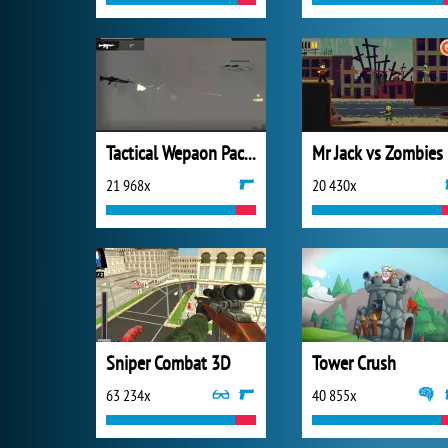
Tactical Wepaon Pack 2
Mr Jack vs Zombies
21 968x
20 430x
Sniper Combat 3D
Tower Crush
63 234x
40 855x