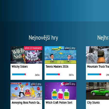
Nejnovější hry
Nejhr
před 23 hodinami
před 2 dny
Witchy Sisters
Tennis Masters 2026
Mountain Truck Tra
265x
307x
29
před 3 dny
před 4 dny
Annoying Boss Punch Game
Witch Craft Potion Sort
City Stunts