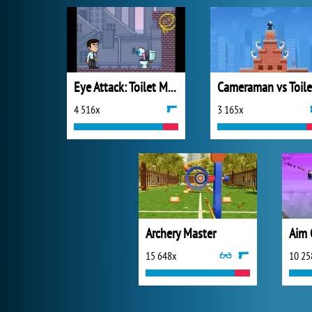
Eye Attack: Toilet Monster War
4 516x
3 165x
Archery Master
Aim 
15 648x
10 25