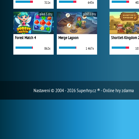
311x
643x
40
před 5 dny
před 6 dny
Forest Match 4
Merge Lagoon
Shortie's Kingdom 
862x
1 467x
10
Nastavení
© 2004 - 2026 Superhry.cz ® - Online hry zdarma