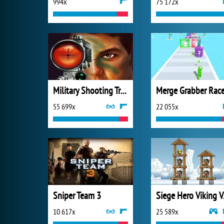
994x
75 172x
Military Shooting Training
55 699x
22 055x
Sniper Team 3
Sieg
10 617x
25 589x