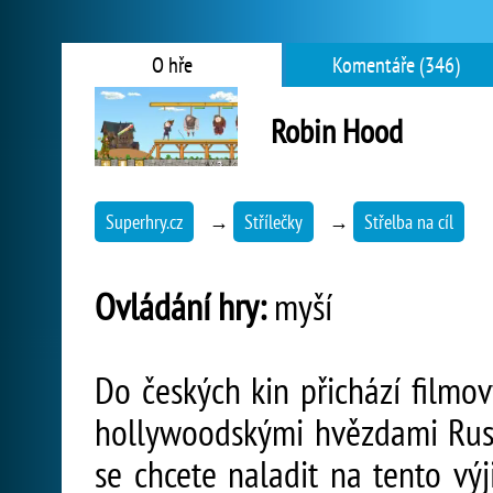
O hře
Komentáře (346)
Robin Hood
Superhry.cz
→
Střílečky
→
Střelba na cíl
Ovládání hry:
myší
Do českých kin přichází filmov
hollywoodskými hvězdami Rus
se chcete naladit na tento výj