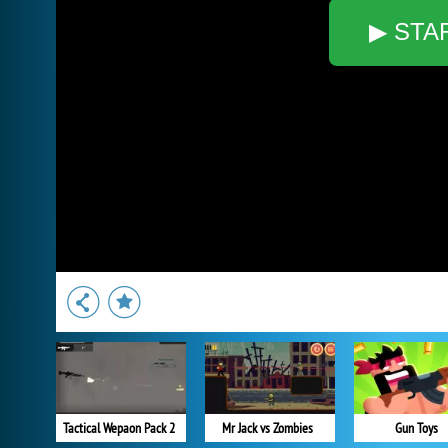
▶ STA
Tactical Wepaon Pack 2
Mr Jack vs Zombies
Gun Toys