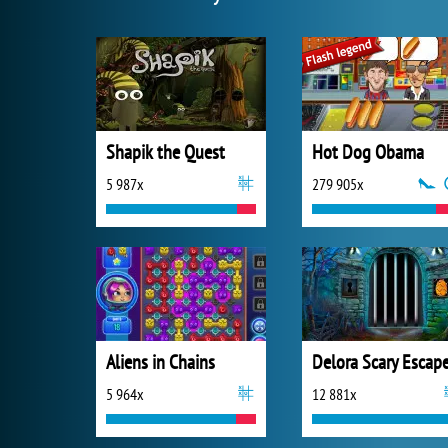
Shapik the Quest
Hot Dog Obama
5 987x
279 905x
Aliens in Chains
5 964x
12 881x