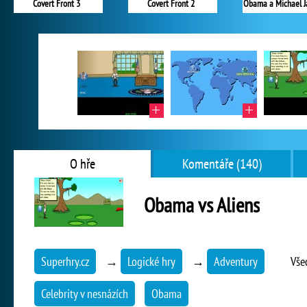
Covert Front 3
Covert Front 2
Obama a Michael J
O hře
Komentáře (140)
Obama vs Aliens
Superhry.cz
→
Logické hry
→
Adventury
Vše
Celebrity v nesnázích
Obama