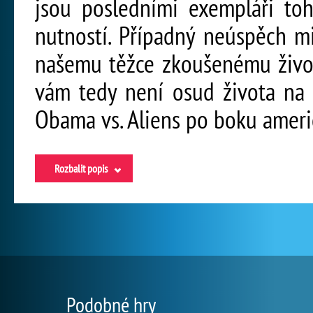
jsou posledními exempláři toh
nutností. Případný neúspěch m
našemu těžce zkoušenému život
vám tedy není osud života na 
Obama vs. Aliens po boku ameri
Rozbalit popis
Podobné hry