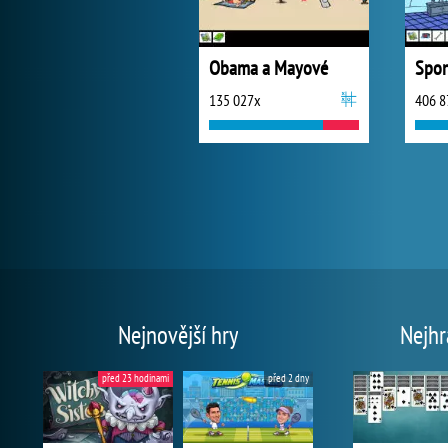
Obama a Mayové
135 027x
406 8
Nejnovější hry
Nejhr
před 23 hodinami
před 2 dny