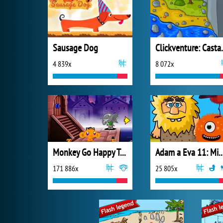
Sausage Dog
Clickve
4 839x
8 072x
Monkey Go Happy Talisman
Adam a Eva 11: Mimoz
171 886x
25 805x