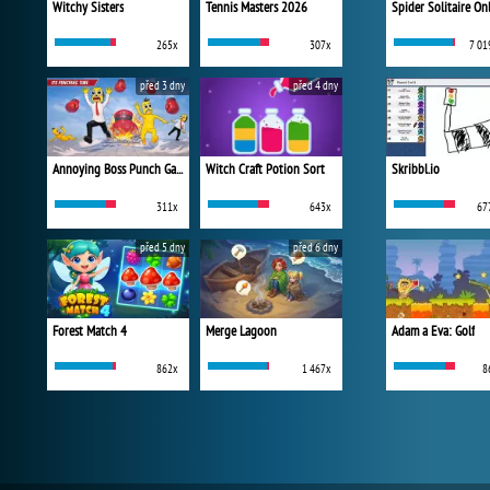
Witchy Sisters
Tennis Masters 2026
Spider Solitaire On
265x
307x
7 01
před 3 dny
před 4 dny
Annoying Boss Punch Game
Witch Craft Potion Sort
Skribbl.io
311x
643x
67
před 5 dny
před 6 dny
Forest Match 4
Merge Lagoon
Adam a Eva: Golf
862x
1 467x
8