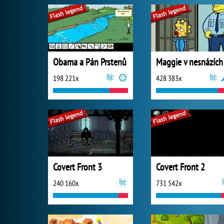
Obama a Pán Prstenů
Maggie v nesnázích
198 221x
428 383x
Covert Front 3
Covert Front 2
240 160x
731 542x