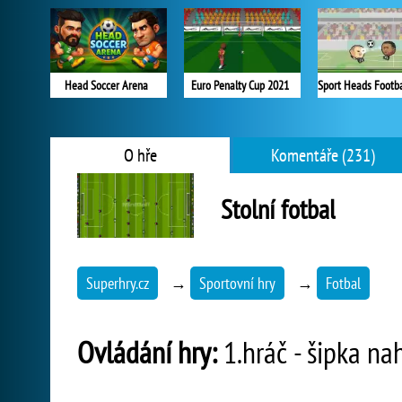
Head Soccer Arena
Euro Penalty Cup 2021
O hře
Komentáře (231)
Stolní fotbal
Superhry.cz
→
Sportovní hry
→
Fotbal
Ovládání hry:
1.hráč - šipka nah