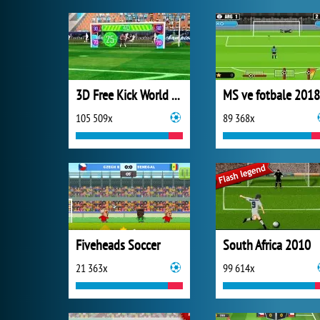
3D Free Kick World Cup 2018
105 509x
89 368x
Fiveheads Soccer
South Africa 2010
21 363x
99 614x