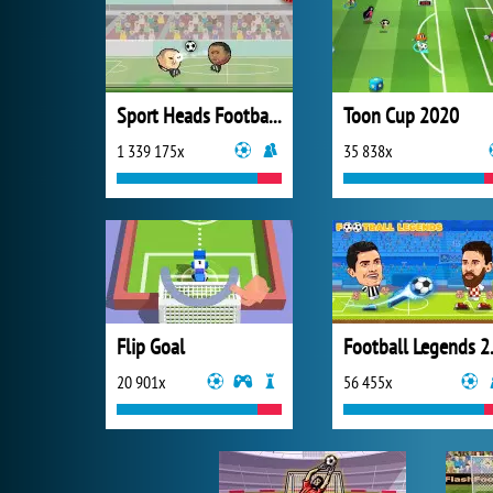
Sport Heads Football Championship
Toon Cup 2020
1 339 175x
35 838x
Flip Goal
Footb
20 901x
56 455x