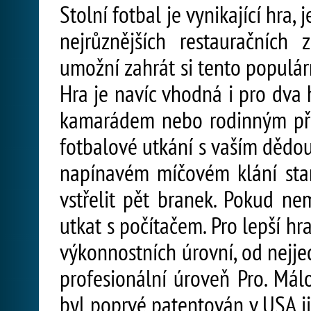
Stolní fotbal je vynikající hra,
nejrůznějších restauračních 
umožní zahrát si tento populár
Hra je navíc vhodná i pro dva 
kamarádem nebo rodinným přísl
fotbalové utkání s vaším dědou
napínavém míčovém klání sta
vstřelit pět branek. Pokud ne
utkat s počítačem. Pro lepší hr
výkonnostních úrovní, od nejj
profesionální úroveň Pro. Málo
byl poprvé patentován v USA ji