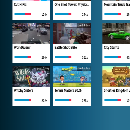
Cut N Fill
One Shot Tower: Physics Destroyer
Mountain Truck Tra
124x
234x
29
před 3 dny
před 4 dny
WorldGuessr
Battle Shot Elite
City Stunts
286x
321x
40
před 5 dny
před 6 dny
Witchy Sisters
Tennis Masters 2026
Shortie's Kingdom 
535x
598x
10