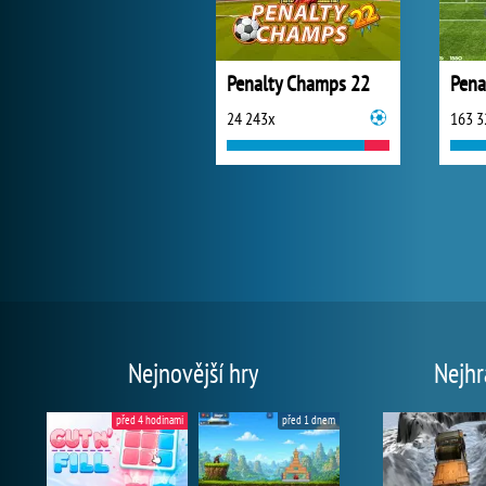
Penalty Champs 22
Pena
24 243x
163 3
Nejnovější hry
Nejhr
před 4 hodinami
před 1 dnem