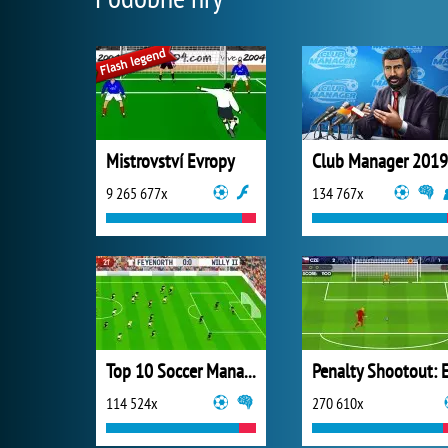
Mistrovství Evropy
Club Manager 2019
9 265 677x
134 767x
Top 10 Soccer Managers
114 524x
270 610x