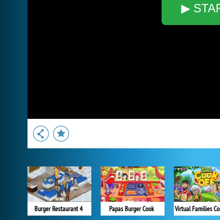
▶ STA
Burger Restaurant 4
Papas Burger Cook
Virtual Families Co