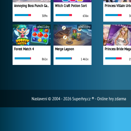
Annoying Boss Punch Game
Witch Craft Potion Sort
309x
636x
3
před 5 dny
před 6 dny
Forest Match 4
Merge Lagoon
Princess Bride Mag
861x
1 461x
1
Nastavení
© 2004 - 2026 Superhry.cz ® - Online hry zdarma