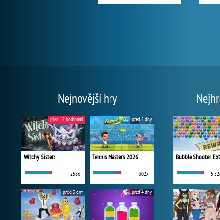
Nejnovější hry
Nejhr
před 17 hodinami
před 2 dny
Witchy Sisters
Tennis Masters 2026
Bubble Shooter Ex
258x
302x
5 52
před 3 dny
před 4 dny