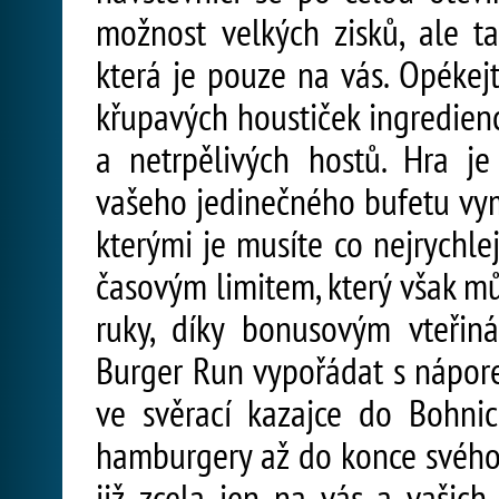
možnost velkých zisků, ale t
která je pouze na vás. Opékej
křupavých houstiček ingredien
a netrpělivých hostů. Hra je 
vašeho jedinečného bufetu vym
kterými je musíte co nejrychle
časovým limitem, který však m
ruky, díky bonusovým vteřin
Burger Run vypořádat s nápor
ve svěrací kazajce do Bohni
hamburgery až do konce svého 
již zcela jen na vás a vašic