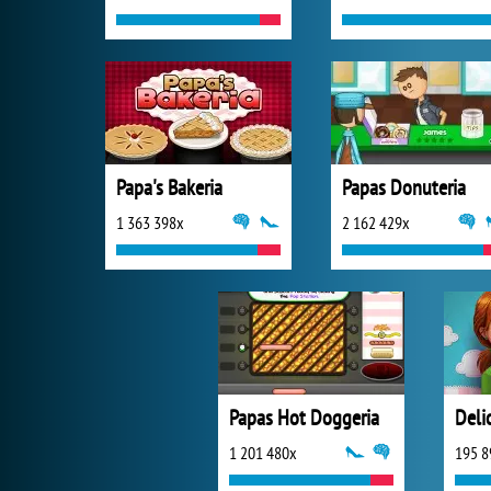
Papa's Bakeria
Papas Donuteria
1 363 398x
2 162 429x
Papas Hot Doggeria
1 201 480x
195 8