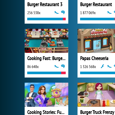
Burger Restaurant 3
Burger Restaurant
256 538x
1 877 069x
Cooking Fast: Burger and Hotdog
Papas Cheeseria
86 648x
1 326 568x
Cooking Stories: Fun Cafe Game