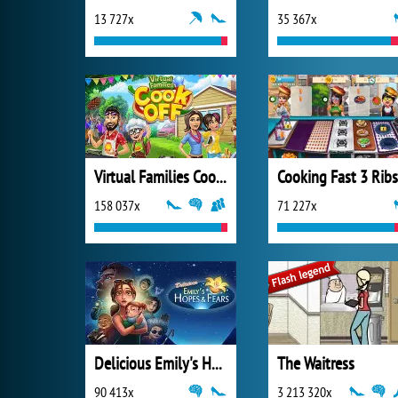
13 727x
35 367x
Virtual Families Cook Off
158 037x
71 227x
Delicious Emily's Hopes & Fears
The Waitress
90 413x
3 213 320x