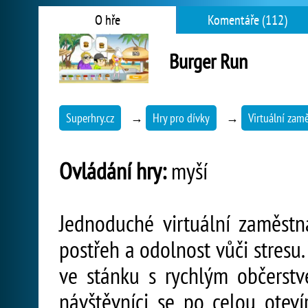
O hře
Komentáře (112)
Burger Run
Superhry.cz
→
Hry pro dívky
→
Virtuální zamě
Ovládání hry:
myší
Jednoduché virtuální zaměstn
postřeh a odolnost vůči stresu.
ve stánku s rychlým občerstv
návštěvníci se po celou otev