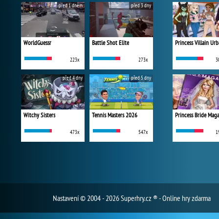
před 1 dnem
před 3 dny
WorldGuessr
Battle Shot Elite
223x
273x
3
před 4 dny
před 5 dny
Witchy Sisters
Tennis Masters 2026
Princess Bride Mag
473x
547x
1
Nastavení
© 2004 - 2026 Superhry.cz ® - Online hry zdarma