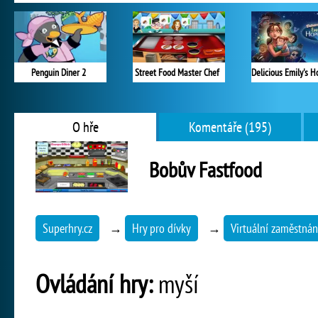
Penguin Diner 2
Street Food Master Chef
O hře
Komentáře (195)
Bobův Fastfood
Superhry.cz
→
Hry pro dívky
→
Virtuální zaměstnání
Ovládání hry:
myší