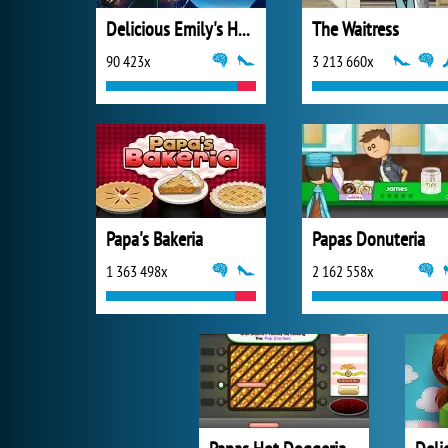
Delicious Emily's Hopes & Fears
The Waitress
90 423x
3 213 660x
Papa's Bakeria
Papas Donuteria
1 363 498x
2 162 558x