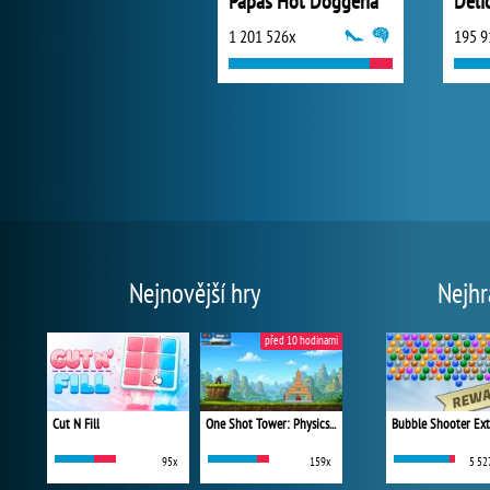
Papas Hot Doggeria
1 201 526x
195 9
Nejnovější hry
Nejhr
před 10 hodinami
Cut N Fill
One Shot Tower: Physics Destroyer
Bubble Shooter Ex
95x
159x
5 52