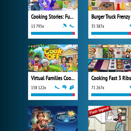
Cooking Stories: Fun Cafe Game
13 795x
35 387x
Virtual Families Cook Off
158 122x
71 267x