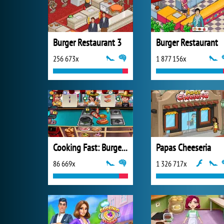
Burger Restaurant 3
Burger Restaurant
256 673x
1 877 156x
Cooking Fast: Burger and Hotdog
Papas Cheeseria
86 669x
1 326 717x