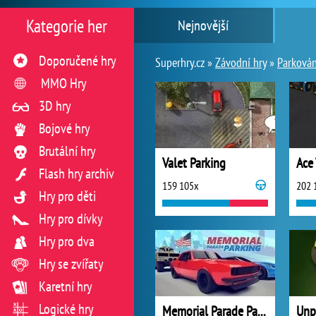
Kategorie her
Nejnovější
Doporučené hry
Superhry.cz »
Závodní hry
»
Parkován
MMO Hry
3D hry
Bojové hry
Brutální hry
Valet Parking
Ace 
Flash hry archiv
159 105x
202 
Hry pro děti
Hry pro dívky
Hry pro dva
Hry se zvířaty
Karetní hry
Logické hry
Memorial Parade Parking
Unp