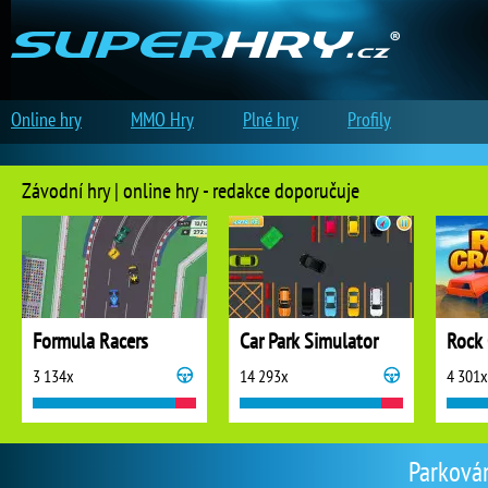
Online hry
MMO Hry
Plné hry
Profily
Závodní hry | online hry - redakce doporučuje
Formula Racers
Car Park Simulator
Rock 
3 134x
14 293x
4 301x
Parkován