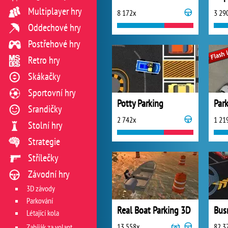
Multiplayer hry
8 172x
3 29
Oddechové hry
Postřehové hry
Retro hry
Skákačky
Sportovní hry
Potty Parking
Par
Srandičky
2 742x
1 21
Stolní hry
Strategie
Střílečky
Závodní hry
3D závody
Parkování
Real Boat Parking 3D
Bus
Létající kola
13 558x
82 3
Zabiják za volantem