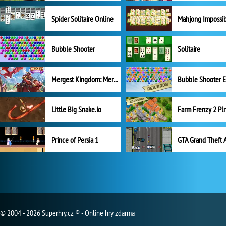
Spider Solitaire Online
Mahjong Impossi
Bubble Shooter
Solitaire
Mergest Kingdom: Merge Puzzle
Little Big Snake.io
Prince of Persia 1
GTA Grand Theft 
© 2004 - 2026 Superhry.cz ® - Online hry zdarma