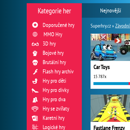
Kategorie her
Nejnovější
Doporučené hry
Superhry.cz »
Závodní
MMO Hry
3D hry
Bojové hry
Brutální hry
Car Toys
Flash hry archiv
15 787x
Hry pro děti
Hry pro dívky
Hry pro dva
Hry se zvířaty
Karetní hry
Logické hry
Fastlane Frenzy