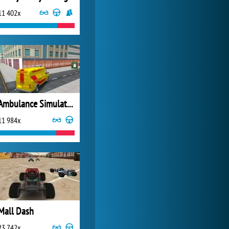
11 402x
Zoo 2: Animal Park
244 779x
Ambulance Simulators: Rescue Mission
11 984x
Mall Dash
23 742x