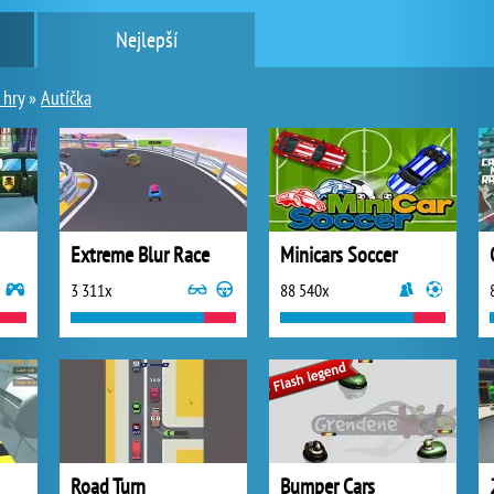
Nejlepší
 hry
»
Autíčka
Extreme Blur Race
Minicars Soccer
3 311x
88 540x
Road Turn
Bumper Cars