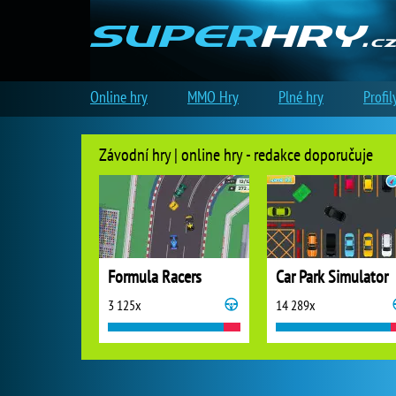
Online hry
MMO Hry
Plné hry
Profil
Závodní hry | online hry - redakce doporučuje
Formula Racers
Car Park Simulator
3 125x
14 289x