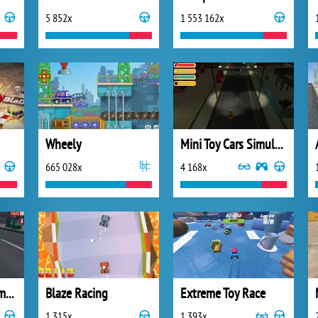
5 852x
1 553 162x
Wheely
Mini Toy Cars Simulator
665 028x
4 168x
Best Emergency Ambulance Rescue Drive Simulator
Blaze Racing
Extreme Toy Race
1 315x
1 393x