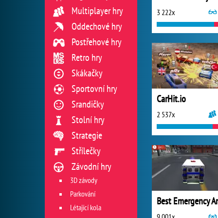
Multiplayer hry
3 222x
Oddechové hry
Postřehové hry
Retro hry
Skákačky
Sportovní hry
CarHit.io
Srandičky
2 537x
Stolní hry
Strategie
Střílečky
Závodní hry
3D závody
Parkování
Létající kola
9 001x