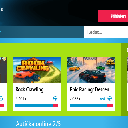
Přihlášení
y
Rock Crawling
Epic Racing: Descent on Cars
4 301x
7 066x
Autíčka online 2/5