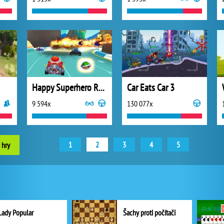
Happy Superhero Racing
Car Eats Car 3
9 594x
130 077x
1
2
3
4
5
 hry
Lady Popular
Šachy proti počítači