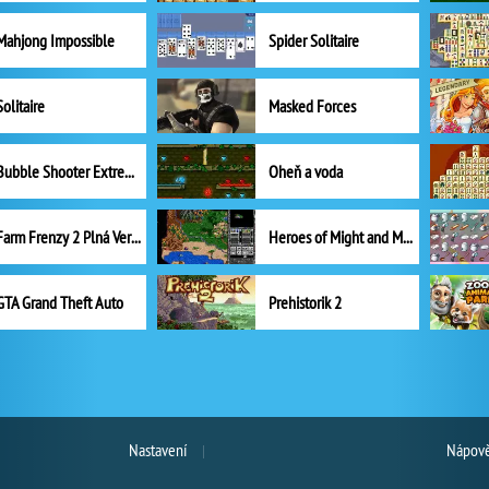
Mahjong Impossible
Spider Solitaire
Solitaire
Masked Forces
Bubble Shooter Extreme
Oheň a voda
Farm Frenzy 2 Plná Verze
Heroes of Might and Magic II
GTA Grand Theft Auto
Prehistorik 2
Nastavení
Nápově