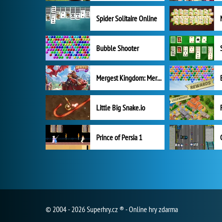
Spider Solitaire Online
Bubble Shooter
Mergest Kingdom: Merge Puzzle
Little Big Snake.io
Prince of Persia 1
© 2004 - 2026 Superhry.cz ® - Online hry zdarma