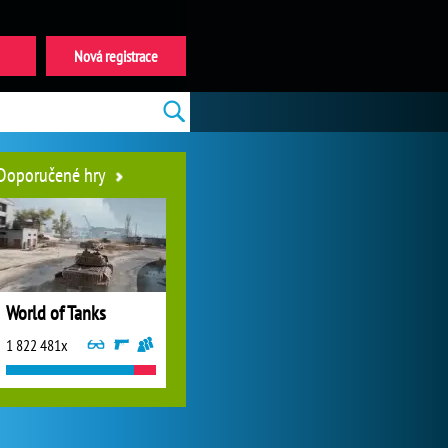
Nová registrace
Doporučené hry
World of Tanks
1 822 481x