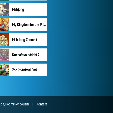
Mahjong
My Kingdom for the Princess Plná verze
Mah Jong Connect
Kuchařovo nádobí 2
Zoo 2: Animal Park
da, Podmínky použití
Kontakt