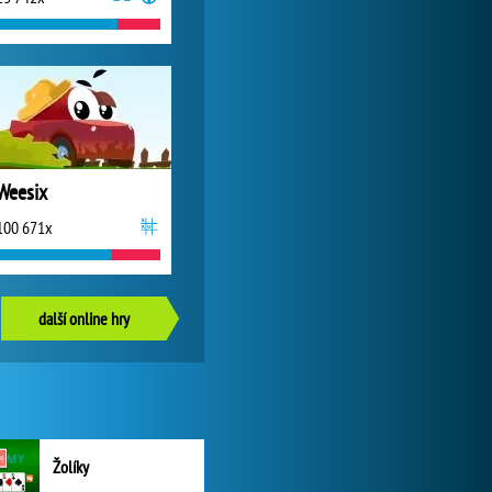
Weesix
100 671x
další online hry
Žolíky