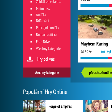
Zabiják za volantem
Motocross
Autíčka
Driftování
Policejní honičky
Bourací autíčka
Free Drive
Mayhem Racing
Všechny kategorie
26 392x
Hry od vás
všechny kategorie
předchozí online
Populární Hry Online
Forge of Empires