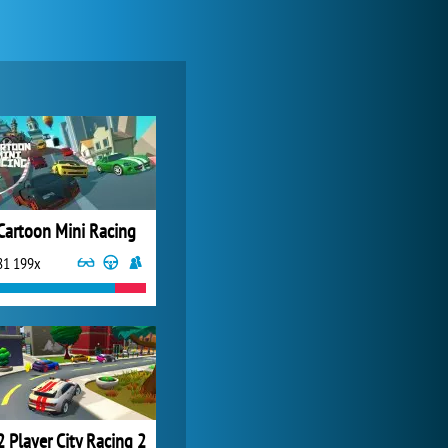
Forge of Empires
1 165 625x
Cartoon Mini Racing
81 199x
Lady Popular
1 313 783x
2 Player City Racing 2