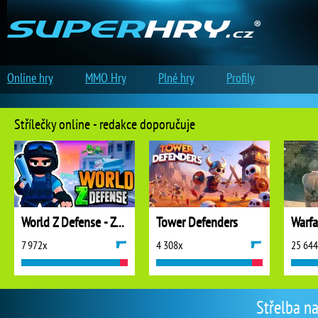
Online hry
MMO Hry
Plné hry
Profily
Střílečky online - redakce doporučuje
World Z Defense - Zombie Defense
Tower Defenders
7 972x
4 308x
25 64
Střelba na