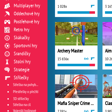
Multiplayer hry
1 028x
3 16
Oddechové hry
Postřehové hry
Retro hry
Skákačky
Sportovní hry
Archery Master
Aim
Srandičky
15 656x
10 2
Stolní hry
Strategie
Střílečky
Střelba na pohyblivý cíl
Přestřelky o přežití
3D střílečky
Mafia Sniper Crime Shooting
Cla
Střelba na cíl
Vojenští hrdinové
7 391x
3 90