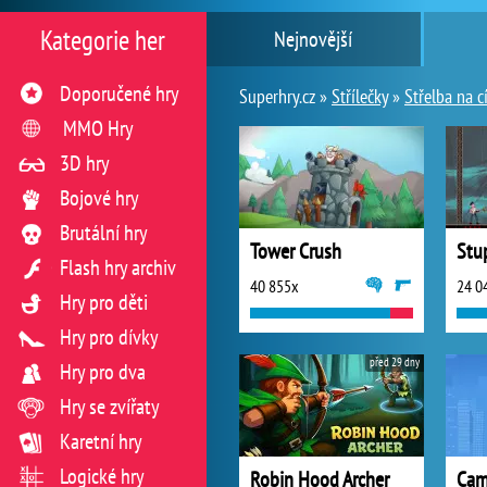
Kategorie her
Nejnovější
Doporučené hry
Superhry.cz »
Střílečky
»
Střelba na cí
MMO Hry
3D hry
Bojové hry
Brutální hry
Tower Crush
Stu
Flash hry archiv
40 855x
24 0
Hry pro děti
Hry pro dívky
před 29 dny
Hry pro dva
Hry se zvířaty
Karetní hry
Logické hry
Robin Hood Archer