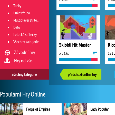
Tanky
Lukostřelba
Multiplayer střílečky
Dělo
Letecké střílečky
Všechny kategorie
Skibidi Hit Master
Rico
Závodní hry
3 533x
121 
Hry od vás
všechny kategorie
předchozí online hry
Populární Hry Online
Forge of Empires
Lady Popular