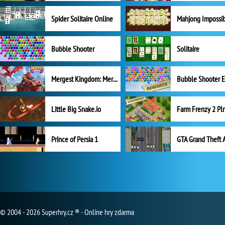
Spider Solitaire Online
Mahjong Impossi
Bubble Shooter
Solitaire
Mergest Kingdom: Merge Puzzle
Little Big Snake.io
Prince of Persia 1
GTA Grand Theft 
© 2004 - 2026 Superhry.cz ® - Online hry zdarma